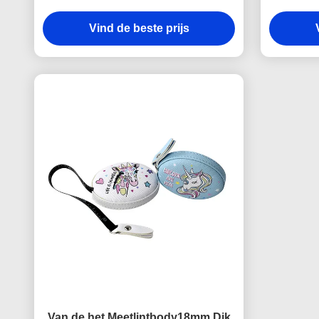
Meetlintpu Leer
Vind de beste prijs
Van de het Meetlintbody18mm Dik