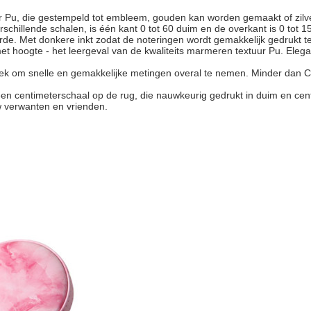
r Pu, die gestempeld tot embleem, gouden kan worden gemaakt of zil
schillende schalen, is één kant 0 tot 60 duim en de overkant is 0 tot 1
de. Met donkere inkt zodat de noteringen wordt gemakkelijk gedrukt te
et hoogte - het leergeval van de kwaliteits marmeren textuur Pu. Eleg
steek om snelle en gemakkelijke metingen overal te nemen. Minder dan
een centimeterschaal op de rug, die nauwkeurig gedrukt in duim en ce
uw verwanten en vrienden.