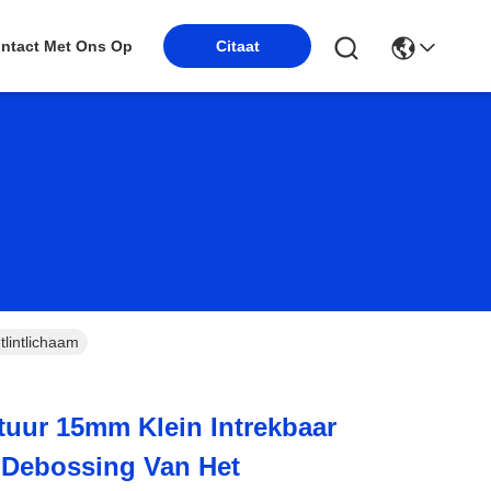
ntact Met Ons Op
Citaat
lintlichaam
uur 15mm Klein Intrekbaar
Debossing Van Het