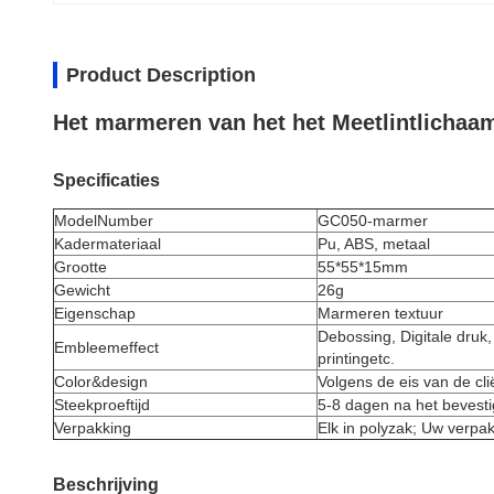
Product Description
Het marmeren van het het Meetlintlichaa
Specificaties
ModelNumber
GC050-marmer
Kadermateriaal
Pu, ABS, metaal
Grootte
55*55*15mm
Gewicht
26g
Eigenschap
Marmeren textuur
Debossing, Digitale druk,
Embleemeffect
printingetc.
Color&design
Volgens de eis van de cli
Steekproeftijd
5-8 dagen na het bevest
Verpakking
Elk in polyzak; Uw verpa
Beschrijving