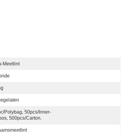
-Meetlint
onde
6g
egelaten
c/polybag, 50pcs/inner-
os, 500pcs/carton.
aamsmeetlint