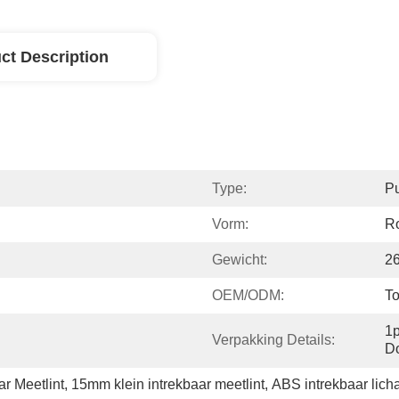
ct Description
Type:
Pu
Vorm:
R
Gewicht:
2
OEM/ODM:
To
1p
Verpakking Details:
Do
r Meetlint
, 
15mm klein intrekbaar meetlint
, 
ABS intrekbaar lich