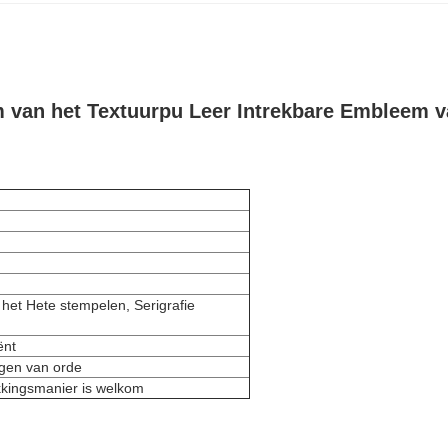
m van het Textuurpu Leer Intrekbare Embleem 
 het Hete stempelen, Serigrafie
ënt
igen van orde
kkingsmanier is welkom