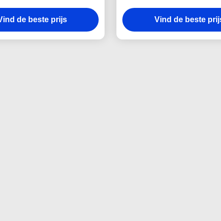
naaien
retractable tape measure
Vind de beste prijs
Vind de beste prij