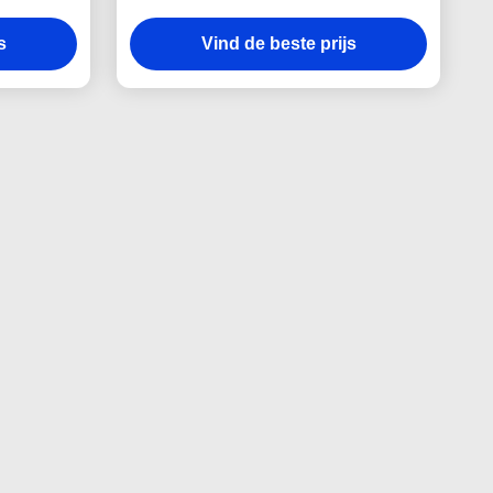
 fabric
gemaakte Embleem
s
Vind de beste prijs