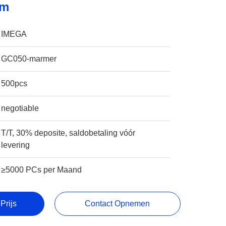
am
IMEGA
GC050-marmer
500pcs
negotiable
T/T, 30% deposite, saldobetaling vóór
levering
≥5000 PCs per Maand
Prijs
Contact Opnemen