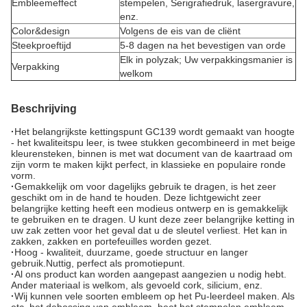
Embleemeffect
stempelen, Serigrafiedruk, lasergravure,
enz.
Color&design
Volgens de eis van de cliënt
Steekproeftijd
5-8 dagen na het bevestigen van orde
Elk in polyzak; Uw verpakkingsmanier is
Verpakking
welkom
Beschrijving
·
Het belangrijkste kettingspunt GC139 wordt gemaakt van hoogte
- het kwaliteitspu leer, is twee stukken gecombineerd in met beige
kleurensteken, binnen is met wat document van de kaartraad om
zijn vorm te maken kijkt perfect, in klassieke en populaire ronde
vorm.
·
Gemakkelijk om voor dagelijks gebruik te dragen, is het zeer
geschikt om in de hand te houden. Deze lichtgewicht zeer
belangrijke ketting heeft een modieus ontwerp en is gemakkelijk
te gebruiken en te dragen. U kunt deze zeer belangrijke ketting in
uw zak zetten voor het geval dat u de sleutel verliest. Het kan in
zakken, zakken en portefeuilles worden gezet.
·
Hoog - kwaliteit, duurzame, goede structuur en langer
gebruik.
Nuttig, perfect als promotiepunt.
·
Al ons product kan worden aangepast aangezien u nodig hebt.
Ander materiaal is welkom, als gevoeld cork, silicium, enz.
·
Wij kunnen vele soorten embleem op het Pu-leerdeel maken. Als