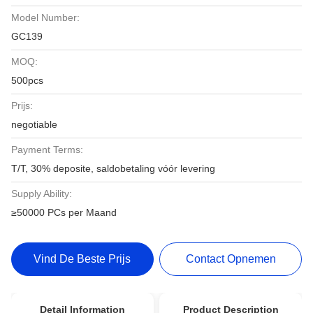
Model Number:
GC139
MOQ:
500pcs
Prijs:
negotiable
Payment Terms:
T/T, 30% deposite, saldobetaling vóór levering
Supply Ability:
≥50000 PCs per Maand
Vind De Beste Prijs
Contact Opnemen
Detail Information
Product Description