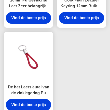
10mm Pu Gevlechte
Cork Plain Leather
Leer Zeer belangrijke
Keyring 12mm Bulk de
Kettingen Debossing
Herinnering van
Logo Car Key Ring
Vind de beste prijs
Vind de beste prijs
Leerkeychains
Holder
Reclamegift
De het Leersleutel van
de zinklegering Pu
ketent UVdrukleer Zeer
belangrijk Ring Holder
Vind de beste prijs