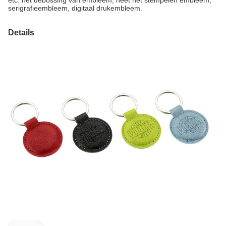
etc. het debossing van embleem, heet het stempelen embleem,
serigrafieembleem, digitaal drukembleem.
Details