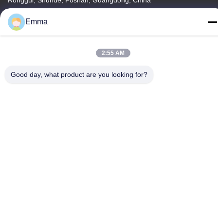
Ronggui, Shunde, Foshan, Guangdong, China
Tel
Emma
86-15816904632
2:55 AM
Good day, what product are you looking for?
Privacybeleid
|
Sitemap
China Goede kwaliteit Houder van de metaal de Zeer belangrijke
ketting Leverancier. Copyright © -2026 SHUNDE IMEGA
COMPANY LIMITED IMEGA CO.,LIMITED . Alle rechten
voorbehouden.