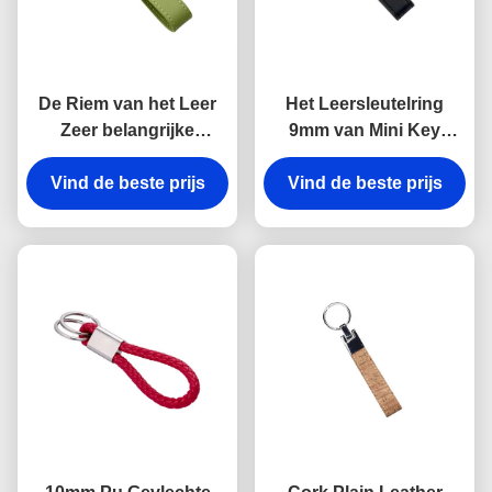
De Riem van het Leer
Het Leersleutelring
Zeer belangrijke
9mm van Mini Key
Kettingen van de
Holder Souvenir
Debossingsband het
Vind de beste prijs
Personalised van de
Vind de beste prijs
Groene Pu Epoxy
lasergravure Dikte
Overkoepelen