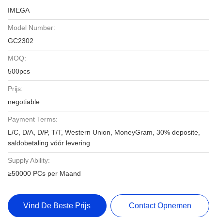
IMEGA
Model Number:
GC2302
MOQ:
500pcs
Prijs:
negotiable
Payment Terms:
L/C, D/A, D/P, T/T, Western Union, MoneyGram, 30% deposite,
saldobetaling vóór levering
Supply Ability:
≥50000 PCs per Maand
Vind De Beste Prijs
Contact Opnemen