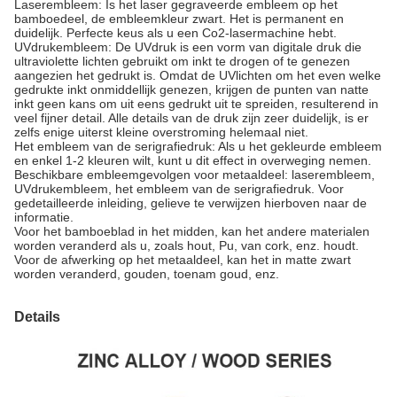
Laserembleem: Is het laser gegraveerde embleem op het
bamboedeel, de embleemkleur zwart. Het is permanent en
duidelijk. Perfecte keus als u een Co2-lasermachine hebt.
UVdrukembleem: De UVdruk is een vorm van digitale druk die
ultraviolette lichten gebruikt om inkt te drogen of te genezen
aangezien het gedrukt is. Omdat de UVlichten om het even welke
gedrukte inkt onmiddellijk genezen, krijgen de punten van natte
inkt geen kans om uit eens gedrukt uit te spreiden, resulterend in
veel fijner detail. Alle details van de druk zijn zeer duidelijk, is er
zelfs enige uiterst kleine overstroming helemaal niet.
Het embleem van de serigrafiedruk: Als u het gekleurde embleem
en enkel 1-2 kleuren wilt, kunt u dit effect in overweging nemen.
Beschikbare embleemgevolgen voor metaaldeel: laserembleem,
UVdrukembleem, het embleem van de serigrafiedruk. Voor
gedetailleerde inleiding, gelieve te verwijzen hierboven naar de
informatie.
Voor het bamboeblad in het midden, kan het andere materialen
worden veranderd als u, zoals hout, Pu, van cork, enz. houdt.
Voor de afwerking op het metaaldeel, kan het in matte zwart
worden veranderd, gouden, toenam goud, enz.
Details