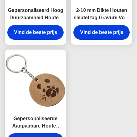
Gepersonaliseerd Hoog
2-10 mm Dikte Houten
Duurzaamheid Houten
sleutel tag Gravure Voor
Sleutelhanger Gravure
zakelijke evenementen
Vind de beste prijs
Voor Op maat
Vind de beste prijs
Personalization
Gravureerde Bedrijfs
decoratie
Bedankingsgeschenken
Gepersonaliseerde
Aanpasbare Houten
Sleutelhanger