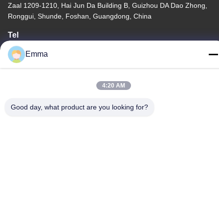
Zaal 1209-1210, Hai Jun Da Building B, Guizhou DA Dao Zhong,
Ronggui, Shunde, Foshan, Guangdong, China
Tel
86-15816904632
Emma
4:20 AM
Privacybeleid
|
Sitemap
Good day, what product are you looking for?
China Goede kwaliteit Houder van de metaal de Zeer belangrijke
ketting Leverancier. Copyright © -2026 SHUNDE IMEGA
COMPANY LIMITED IMEGA CO.,LIMITED . Alle rechten
voorbehouden.