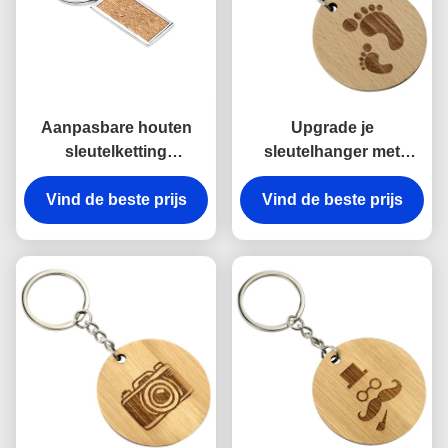
Aanpasbare houten
Upgrade je
sleutelketting
sleutelhanger met
Graverend
gegraveerde houten
Vind de beste prijs
milieuvriendelijk
Vind de beste prijs
sleutelhanger
natuurlijk hout
Milieuvriendelijk en
natuurlijk