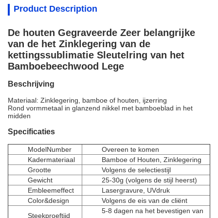
Product Description
De houten Gegraveerde Zeer belangrijke
van de het Zinklegering van de
kettingssublimatie Sleutelring van het
Bamboebeechwood Lege
Beschrijving
Materiaal: Zinklegering, bamboe of houten, ijzerring
Rond vormmetaal in glanzend nikkel met bamboeblad in het
midden
Specificaties
ModelNumber
Overeen te komen
Kadermateriaal
Bamboe of
Houten
, Zink
legering
Grootte
Volgens de selectiestijl
Gewicht
25-30g (volgens de stijl heerst)
Embleemeffect
Lasergravure, UVdruk
Color&design
Volgens de eis van de cliënt
5-8 dagen na het bevestigen van
Steekproeftijd