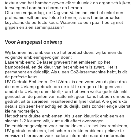
textuur van het bamboe geven elk stuk uniek en organisch kijken,
toevoegend aan hun charme en beroep.
Of u een verjaardag, de Dag van Valentine, viert of enkel een
pretmanier wilt om uw liefde te tonen, is ons bamboeraadsel
keychains de perfecte keus. Waarom zo een paar hoe zij niet
grijpen en zien samenpassen?
Voor Aangepast ontwerp
Wij kunnen het embleem op het product doen: wij kunnen de
volgende embleemgevolgen doen:
Laserembleem: De laser graveert het embleem op het
bamboedeel, en de kleur van het embleem is zwart. Het is
permanent en duidelijk. Als u een Co2-lasermachine hebt, is dit
de perfecte keus.
UV Gedrukt Embleem: De UVdruk is een vorm van digitale druk
die een UVlamp gebruikt om de inkt te drogen of te genezen
omdat de UVlamp onmiddellijk om het even welke gedrukte inkt
geneest en de punten van natte inkt geen kans hebben om eens
gedrukt uit te spreiden, resulterend in fijner detail. Alle gedrukte
details zijn zeer kernachtig en duidelijk, zelfs zonder enige uiterst
kleine morserijen.
Het scherm drukte emblemen: Als u een kleurrijk embleem en
slechts 1-2 kleuren wilt, kunt u dit effect overwegen.
De embleemgevolgen voor metaaldelen zijn: het laserembleem,
UV gedrukt embleem, het scherm drukte embleem. gelieve te
verwijzen hierboven voor nadere informatie naar de informatie.