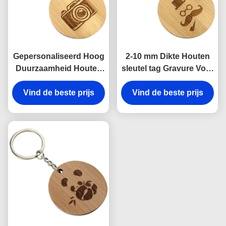
Gepersonaliseerd Hoog
2-10 mm Dikte Houten
Duurzaamheid Houten
sleutel tag Gravure Voor
Sleutelhanger Gravure
zakelijke evenementen
Vind de beste prijs
Voor Op maat
Vind de beste prijs
Personalization
Gravureerde Bedrijfs
decoratie
Bedankingsgeschenken