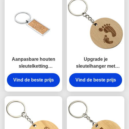
Aanpasbare houten
Upgrade je
sleutelketting
sleutelhanger met
Graverend
gegraveerde houten
Vind de beste prijs
milieuvriendelijk
Vind de beste prijs
sleutelhanger
natuurlijk hout
Milieuvriendelijk en
natuurlijk