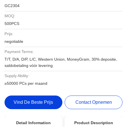
GC2304
MOQ:
500PCS
Prijs:
negotiable
Payment Terms:
T/T, D/A, D/P, L/C, Western Union, MoneyGram, 30% deposite,
saldobetaling vóór levering
Supply Ability:
≥50000 PCs per maand
Vind De Beste Prijs
Contact Opnemen
Detail Information
Product Description