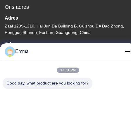
Ons adres
Adres
Zaal 1209-1210, Hai Jun Da Building B, Guizhou DA Dao Zhong,
Ronggui, Shunde, Foshan, Guangdong, China
Tel
Emma
86-15816904632
12:51 PM
Good day, what product are you looking for?
Privacybeleid
|
Sitemap
China Goede kwaliteit Houder van de metaal de Zeer belangrijke
ketting Leverancier. Copyright © -2026 SHUNDE IMEGA
COMPANY LIMITED IMEGA CO.,LIMITED . Alle rechten
voorbehouden.