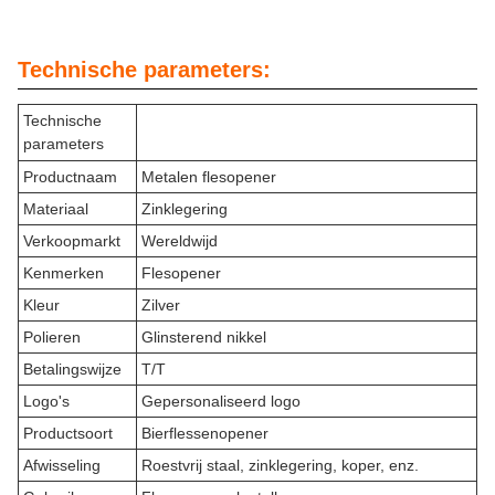
Technische parameters:
Technische
parameters
Productnaam
Metalen flesopener
Materiaal
Zinklegering
Verkoopmarkt
Wereldwijd
Kenmerken
Flesopener
Kleur
Zilver
Polieren
Glinsterend nikkel
Betalingswijze
T/T
Logo's
Gepersonaliseerd logo
Productsoort
Bierflessenopener
Afwisseling
Roestvrij staal, zinklegering, koper, enz.