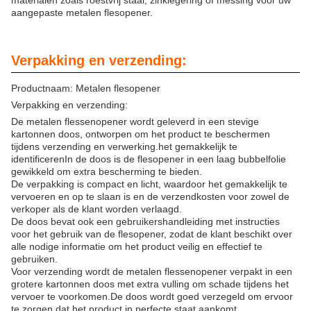
materialen zoals roestvrij staal, zinklegering of messing voor uw
aangepaste metalen flesopener.
Verpakking en verzending:
Productnaam: Metalen flesopener
Verpakking en verzending:
De metalen flessenopener wordt geleverd in een stevige
kartonnen doos, ontworpen om het product te beschermen
tijdens verzending en verwerking.het gemakkelijk te
identificerenIn de doos is de flesopener in een laag bubbelfolie
gewikkeld om extra bescherming te bieden.
De verpakking is compact en licht, waardoor het gemakkelijk te
vervoeren en op te slaan is en de verzendkosten voor zowel de
verkoper als de klant worden verlaagd.
De doos bevat ook een gebruikershandleiding met instructies
voor het gebruik van de flesopener, zodat de klant beschikt over
alle nodige informatie om het product veilig en effectief te
gebruiken.
Voor verzending wordt de metalen flessenopener verpakt in een
grotere kartonnen doos met extra vulling om schade tijdens het
vervoer te voorkomen.De doos wordt goed verzegeld om ervoor
te zorgen dat het product in perfecte staat aankomt.