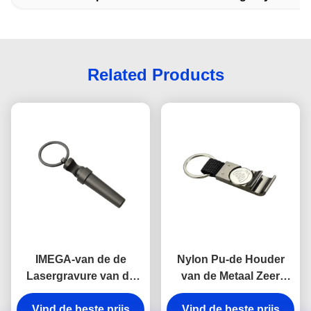
Related Products
IMEGA-van de de
Nylon Pu-de Houder
Lasergravure van de
van de Metaal Zeer
Black metalFlesopener
belangrijke ketting het
Vind de beste prijs
van de de
Vind de beste prijs
Winkelen de