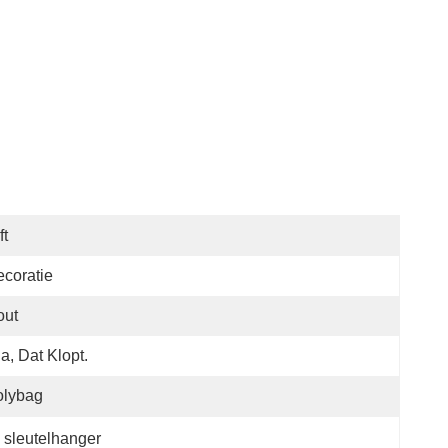
ft
coratie
out
Ja, Dat Klopt.
olybag
sleutelhanger