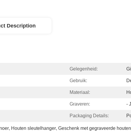
ct Description
Gelegenheid:
Gi
Gebruik:
De
Materiaal:
H
Graveren:
- 
Packaging Details:
P
snoer
, 
Houten sleutelhanger
, 
Geschenk met gegraveerde houten 