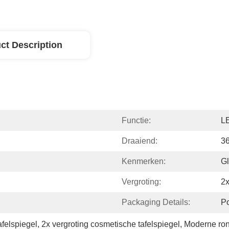
ct Description
Functie:
LE
Draaiend:
3
Kenmerken:
Gl
Vergroting:
2
Packaging Details:
P
felspiegel
, 
2x vergroting cosmetische tafelspiegel
, 
Moderne ron