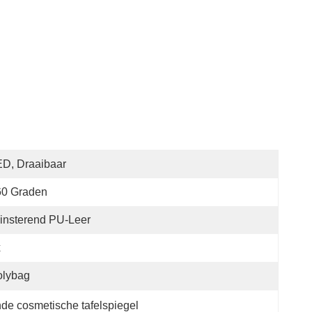
D, Draaibaar
60 Graden
insterend PU-Leer
x
olybag
de cosmetische tafelspiegel