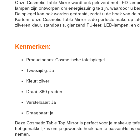
Onze Cosmetic Table Mirror wordt ook geleverd met LED-lampen
lampen zijn ontworpen om energiezuinig te zijn, waardoor u bespa
De spiegel kan ook worden gedraaid, zodat u de hoek van de sp
Kortom, onze Cosmetic Table Mirror is de perfecte make-up tafel
zilveren kleur, standbasis, glanzend PU-leer, LED-lampen, en dr
Kenmerken:
Productnaam: Cosmetische tafelspiegel
Tweezijdig: Ja
Kleur: zilver
Draai: 360 graden
Verstelbaar: Ja
Draagbaar: ja
Deze Cosmetic Table Top Mirror is perfect voor je make-up tafel
het gemakkelijk is om je gewenste hoek aan te passenHet is oo
nemen.