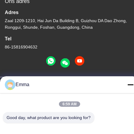
Ons adres
Adres
Zaal 1209-1210, Hai Jun Da Building B, Guizhou DA Dao Zhong,
Ronggui, Shunde, Foshan, Guangdong, China
Tel
86-15816904632
Privacybeleid
|
Sitemap
Emma
China Goede kwaliteit Houder van de metaal de Zeer belangrijke
ketting Leverancier. Copyright © -2026 SHUNDE IMEGA
6:59 AM
COMPANY LIMITED IMEGA CO.,LIMITED . Alle rechten
voorbehouden.
Good day, what product are you looking for?