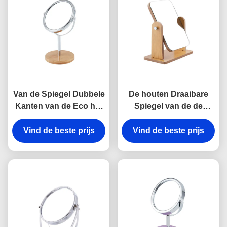
Van de Spiegel Dubbele
De houten Draaibare
Kanten van de Eco het
Spiegel van de de
Vriendschappelijke
Rechthoek Tweezijdige
Vind de beste prijs
Kosmetische Lijst
Vind de beste prijs
Make-up van de
Bamboe van de de
Rondetafelspiegel
Desktopspiegel Houten