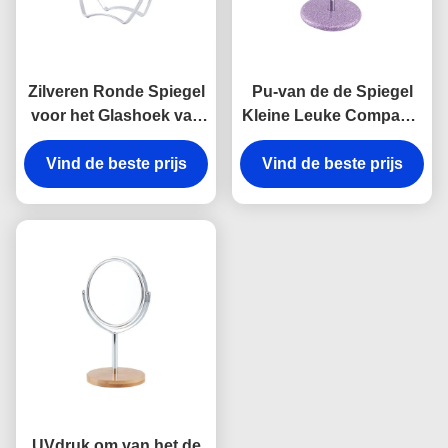
Zilveren Ronde Spiegel
Pu-van de de Spiegel
voor het Glashoek van
Kleine Leuke Compacte
de Make-up Draaibare
Spiegel van de Leer het
Tweezijdige Spiegel
Vind de beste prijs
Vind de beste prijs
Kosmetische Lijst
Embleem van
Debossing
UVdruk om van het de