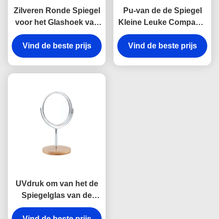
Zilveren Ronde Spiegel
Pu-van de de Spiegel
voor het Glashoek van
Kleine Leuke Compacte
de Make-up Draaibare
Spiegel van de Leer het
Tweezijdige Spiegel
Vind de beste prijs
Vind de beste prijs
Kosmetische Lijst
Embleem van
Debossing
UVdruk om van het de
Spiegelglas van de
Make-upspiegel
Vind de beste prijs
Draaibare de