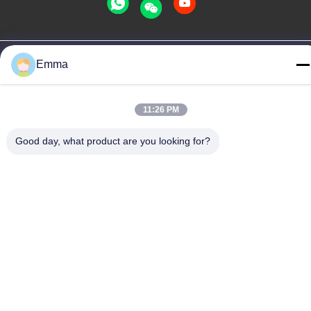
Privacybeleid
|
Sitemap
Emma
China Goede kwaliteit Houder van de metaal de Zeer belangrijke
ketting Leverancier. Copyright © -2026 SHUNDE IMEGA
COMPANY LIMITED IMEGA CO.,LIMITED . Alle rechten
11:26 PM
voorbehouden.
Good day, what product are you looking for?