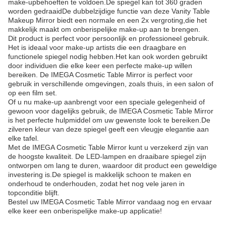
make-upbehoeften te voldoen.De spiegel kan tot 360 graden
worden gedraaidDe dubbelzijdige functie van deze Vanity Table
Makeup Mirror biedt een normale en een 2x vergroting,die het
makkelijk maakt om onberispelijke make-up aan te brengen.
Dit product is perfect voor persoonlijk en professioneel gebruik.
Het is ideaal voor make-up artists die een draagbare en
functionele spiegel nodig hebben.Het kan ook worden gebruikt
door individuen die elke keer een perfecte make-up willen
bereiken. De IMEGA Cosmetic Table Mirror is perfect voor
gebruik in verschillende omgevingen, zoals thuis, in een salon of
op een film set.
Of u nu make-up aanbrengt voor een speciale gelegenheid of
gewoon voor dagelijks gebruik, de IMEGA Cosmetic Table Mirror
is het perfecte hulpmiddel om uw gewenste look te bereiken.De
zilveren kleur van deze spiegel geeft een vleugje elegantie aan
elke tafel.
Met de IMEGA Cosmetic Table Mirror kunt u verzekerd zijn van
de hoogste kwaliteit. De LED-lampen en draaibare spiegel zijn
ontworpen om lang te duren, waardoor dit product een geweldige
investering is.De spiegel is makkelijk schoon te maken en
onderhoud te onderhouden, zodat het nog vele jaren in
topconditie blijft.
Bestel uw IMEGA Cosmetic Table Mirror vandaag nog en ervaar
elke keer een onberispelijke make-up applicatie!