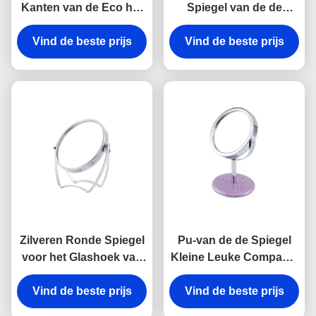
Kanten van de Eco het
Spiegel van de de
Vriendschappelijke
Rechthoek Tweezijdige
Vind de beste prijs
Kosmetische Lijst
Vind de beste prijs
Make-up van de
Bamboe van de de
Rondetafelspiegel
Desktopspiegel Houten
Zilveren Ronde Spiegel
Pu-van de de Spiegel
voor het Glashoek van
Kleine Leuke Compacte
de Make-up Draaibare
Spiegel van de Leer het
Tweezijdige Spiegel
Vind de beste prijs
Vind de beste prijs
Kosmetische Lijst
Embleem van