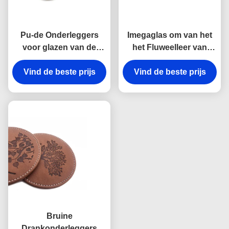
Pu-de Onderleggers
Imegaglas om van het
voor glazen van de
het Fluweelleer van
Leerdrank Geplaatst
Drankonderleggers
Pantone-Kleur voor
Vind de beste prijs
Vind de beste prijs
voor glazen de
Koppen en Glazen
Theeonderlegger voor
glazen
Bruine
Drankonderleggers