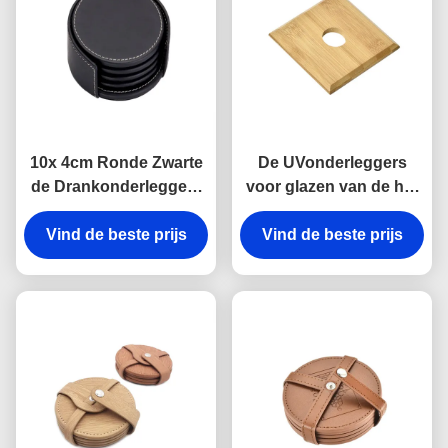
10x 4cm Ronde Zwarte
De UVonderleggers
de Drankonderleggers
voor glazen van de het
voor glazen van de
Bamboedrank van Druk
Leeronderleggers voor
Vind de beste prijs
Vind de beste prijs
Vierkante Houten
glazen Aangepaste Kop
Onderleggers voor
glazen 10x 1cm