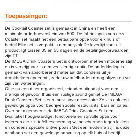
Toepassingen:
De Cocktail Coaster set is gemaakt in China en heeft een
minimale orderhoeveelheid van 500. De fabrieksprijs van deze
Coaster set maakt het een betaalbare optie voor elk huis of
bedrijf.Elke set is verpakt in een polyzak.De levertijd voor dit
product ligt tussen 35 en 55 dagen en de betalingsvoorwaarden
zijn TT.
De IMEGA Drink Coasters Set is ontworpen met een moderne stijl
en is verkrijgbaar in een veelkleurige optie.De onderkleding is
gemaakt van absorberend materiaal dat condens uit je
drankbekers opneemt., zodat uw tafelborden droog blijven en vrij
zijn van waterringen.
Of je nu een diner organiseert, vrienden uitnodigt voor een
drankje of gewoon thuis een rustige avond geniet.De IMEGA
Drink Coasters Set is een must-have accessoire.Ze zijn ook een
geweldige optie voor bedrijven zoals restaurants, bars en cafés.
Over het algemeen is de IMEGA Drink Coasters Set een
kwalitatief hoogwaardige, functionele en stijlvolle optie voor
iedereen die zijn tafelbescherming wil beschermen tegen lekken
en condens.speciale ontwerpbasisMet een moderne stijl, is deze
achtbaan set een geweldige aanvulling op elk huis of bedrijf.