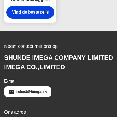
voor glazen Geplaatst
Vind de beste prijs
Pu-Leer om het
Embleem van
Debossed van
Glasonderleggers voor
glazen
Neem contact met ons op
SHUNDE IMEGA COMPANY LIMITED
IMEGA CO.,LIMITED
E-mail
sales8@imega.cn
Ons adres