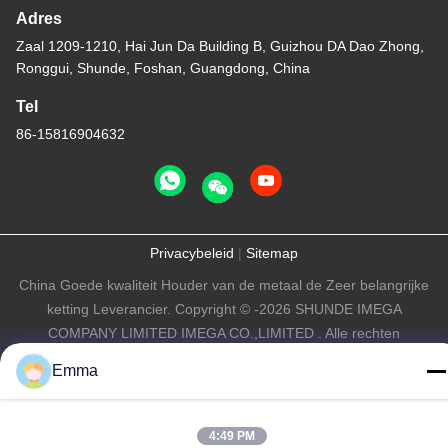
Adres
Zaal 1209-1210, Hai Jun Da Building B, Guizhou DA Dao Zhong,
Ronggui, Shunde, Foshan, Guangdong, China
Tel
86-15816904632
Privacybeleid
|
Sitemap
China Goede kwaliteit Houder van de metaal de Zeer belangrijke
ketting Leverancier. Copyright © -2026 SHUNDE IMEGA
COMPANY LIMITED IMEGA CO.,LIMITED . Alle rechten
voorbehouden.
Emma
4:49 PM