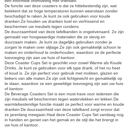
een informele ontmoeting met vrienden.
De functie van deze coasters is dat ze hittebestendig zijn, wat
betekent dat ze hoge temperaturen kunnen weerstaan zonder
beschadigd te raken.Je kunt ze ook gebruiken voor koude
dranken.Ze houden uw dranken koel en verfrissend en
beschermen uw meubels tegen condens.
De duurzaamheid van deze tafelbanden is ongeëvenaard. Ze zijn
gemaakt van hoogwaardige materialen die ze stevig en
duurzaam maken. Je kunt ze dagelijks gebruiken zonder je
zorgen te maken over slijtage.Ze zijn ook gemakkelijk schoon te
maken en onderhoud te onderhouden, waardoor ze de perfecte
toevoeging zijn aan uw huis of kantoor.
Deze Coaster Cups Set is geschikt voor zowel Warme als Koude
Drinks. Je kunt ze gebruiken voor elk type drank, of het nu heet
of koud is. Ze zijn perfect voor gebruik met mokken, glazen en
bekers van alle maten.Ze zijn ook lichtgewicht en gemakkelijk op
te slaan, waardoor ze een geweldige toevoeging zijn aan uw huis
of kantoor.
De Beverage Coasters Set is een must-have voor iedereen die
zijn meubels wil beschermen tegen watervlekken en lekken.De
warmtebestendige functie maakt ze perfect voor warme en koude
dranken.De duurzaamheid van deze tafelband zorgt ervoor dat
ze jarenlang meegaan.Haal deze Coaster Cups Set vandaag nog
in handen en geniet van het gemak en de stijl die het brengt in
uw huis of kantoor..