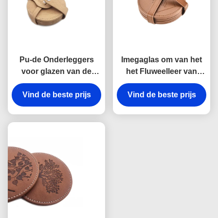
Pu-de Onderleggers
Imegaglas om van het
voor glazen van de
het Fluweelleer van
Leerdrank Geplaatst
Drankonderleggers
Pantone-Kleur voor
Vind de beste prijs
Vind de beste prijs
voor glazen de
Koppen en Glazen
Theeonderlegger voor
glazen