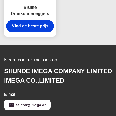
Bruine
Drankonderleggers
voor glazen Geplaatst
Vind de beste prijs
Pu-Leer om het
Embleem van
Debossed van
Glasonderleggers voor
glazen
Neem contact met ons op
SHUNDE IMEGA COMPANY LIMITED
IMEGA CO.,LIMITED
E-mail
sales8@imega.cn