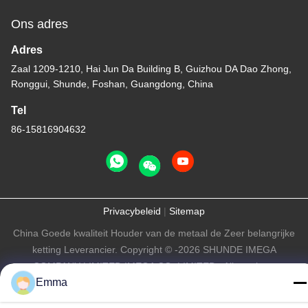
Ons adres
Adres
Zaal 1209-1210, Hai Jun Da Building B, Guizhou DA Dao Zhong,
Ronggui, Shunde, Foshan, Guangdong, China
Tel
86-15816904632
Privacybeleid
|
Sitemap
China Goede kwaliteit Houder van de metaal de Zeer belangrijke
ketting Leverancier. Copyright © -2026 SHUNDE IMEGA
COMPANY LIMITED IMEGA CO.,LIMITED . Alle rechten
Emma
voorbehouden.