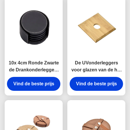
10x 4cm Ronde Zwarte
De UVonderleggers
de Drankonderleggers
voor glazen van de het
voor glazen van de
Bamboedrank van Druk
Leeronderleggers voor
Vind de beste prijs
Vind de beste prijs
Vierkante Houten
glazen Aangepaste Kop
Onderleggers voor
glazen 10x 1cm