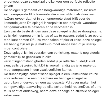
onderweg, deze spiegel zal u elke keer een perfecte reflectie
geven.
De spiegel is gemaakt van hoogwaardige materialen, inclusief
een aangepaste PU-dekmantel die zowel stijlvol als duurzaam
is.Zorg ervoor dat het in een ongerepte staat blijft voor de
komende jaren.De spiegel is verpakt in een polyzak, waardoor
het gemakkelijk te bewaren en te vervoeren is.
Een van de beste dingen aan deze spiegel is dat ze draagbaar is:
ze is klein genoeg om in je tas of tas te passen, zodat je ze overal
mee kunt nemen.Of u nu voor zaken of plezier reist, deze spiegel
zal handig zijn als je je make-up moet aanpassen of je uiterlijk
moet controleren.
Deze spiegel is niet voorzien van verlichting, maar is nog steeds
gemakkelijk te gebruiken in elke
verlichtingsomstandigheden.zodat je je reflectie duidelijk kunt
zien, zelfs bij weinig licht.Dit is vooral handig als je je make-up
moet aanpassen in een zwak verlichte kamer.
De dubbelzijdige cosmetische spiegel is een uitstekende keuze
voor iedereen die een draagbare en handige spiegel wil
gebruiken onderweg.en een aangepaste PU cover maken het
een geweldige aanvulling op elke schoonheid routineDus, of u nu
thuis bent of onderweg, neem deze handige en stijlvolle spiegel
zeker mee!