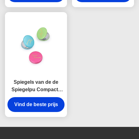
Reisspiegel
Dikte Vouwbare Make-
up
Spiegels van de de
Spiegelpu Compacte
Handtas van de
Macaron de Promotie
Vind de beste prijs
Kosmetische Zak