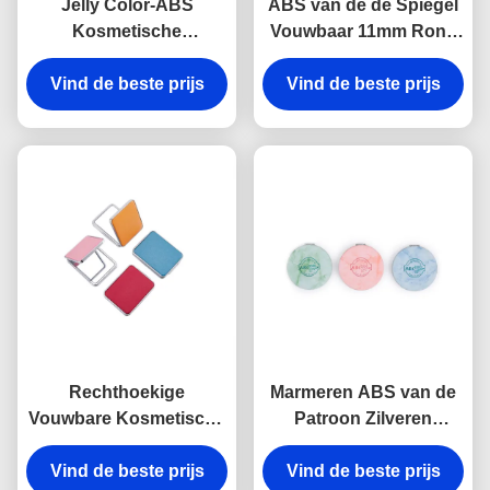
Jelly Color-ABS
ABS van de de Spiegel
Kosmetische
Vouwbaar 11mm Rond
Zakspiegel Debossing
Compact Spiegel van
10mm Spiegel van de
Vind de beste prijs
de Glasmake-up het
Vind de beste prijs
Dikte Kleine Hand
Embleempu Leer
Rechthoekige
Marmeren ABS van de
Vouwbare Kosmetische
Patroon Zilveren
de Zakspiegel 11mm
Compacte Spiegel Pu
Vind de beste prijs
van Pu dik Kleine
10mm Spiegel van de
Vind de beste prijs