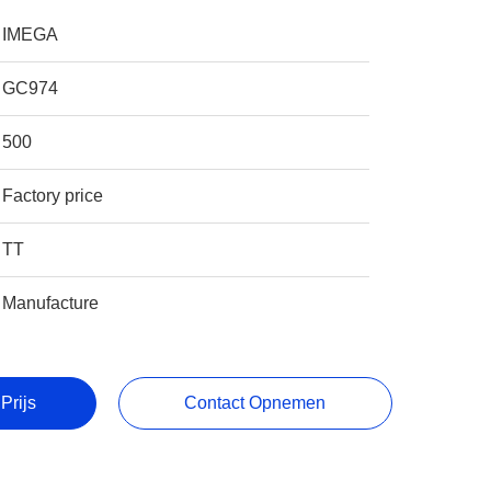
IMEGA
GC974
500
Factory price
TT
Manufacture
Prijs
Contact Opnemen