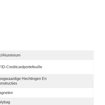
U/aluminium
ID-Creditcardportefeuille
ogwaardige Hechtingen En 
nstructies
agneten
olybag