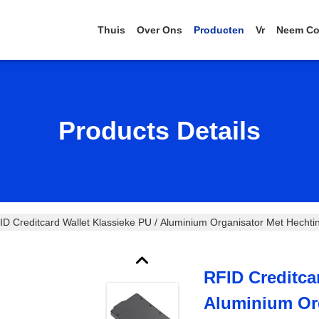
Thuis
Over Ons
Producten
Vr
Neem Co
Products Details
ID Creditcard Wallet Klassieke PU / Aluminium Organisator Met Hechti
RFID Creditca
Aluminium Or