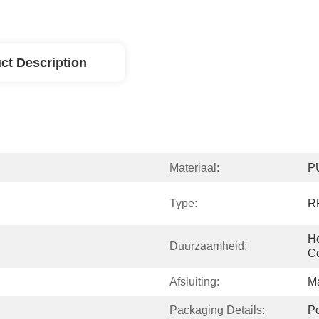
ct Description
Materiaal:
P
Type:
RF
Ho
Duurzaamheid:
Co
Afsluiting:
M
Packaging Details:
P