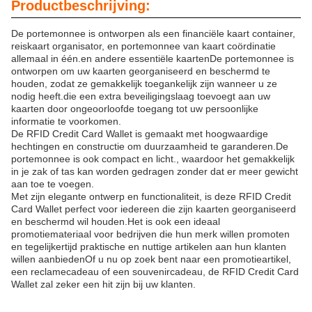
Productbeschrijving:
De portemonnee is ontworpen als een financiële kaart container,
reiskaart organisator, en portemonnee van kaart coördinatie
allemaal in één.en andere essentiële kaartenDe portemonnee is
ontworpen om uw kaarten georganiseerd en beschermd te
houden, zodat ze gemakkelijk toegankelijk zijn wanneer u ze
nodig heeft.die een extra beveiligingslaag toevoegt aan uw
kaarten door ongeoorloofde toegang tot uw persoonlijke
informatie te voorkomen.
De RFID Credit Card Wallet is gemaakt met hoogwaardige
hechtingen en constructie om duurzaamheid te garanderen.De
portemonnee is ook compact en licht., waardoor het gemakkelijk
in je zak of tas kan worden gedragen zonder dat er meer gewicht
aan toe te voegen.
Met zijn elegante ontwerp en functionaliteit, is deze RFID Credit
Card Wallet perfect voor iedereen die zijn kaarten georganiseerd
en beschermd wil houden.Het is ook een ideaal
promotiemateriaal voor bedrijven die hun merk willen promoten
en tegelijkertijd praktische en nuttige artikelen aan hun klanten
willen aanbiedenOf u nu op zoek bent naar een promotieartikel,
een reclamecadeau of een souvenircadeau, de RFID Credit Card
Wallet zal zeker een hit zijn bij uw klanten.