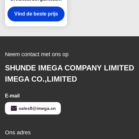
van de koolstofvezel
Vind de beste prijs
Blokkerend het
Leeraluminium van
Wallet RFID
Neem contact met ons op
SHUNDE IMEGA COMPANY LIMITED
IMEGA CO.,LIMITED
E-mail
sales8@imega.cn
Ons adres