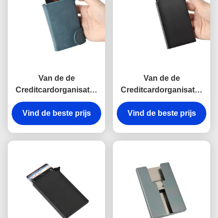
Van de de
Van de de
Creditcardorganisator
Creditcardorganisator
van RFID Aluminium
van de Mensen van de
van de het Leer het
Vind de beste prijs
geldklem de Rechthoek
Vind de beste prijs
UVdruk van Wallet
van Wallet Holder Metal
Insert Pu