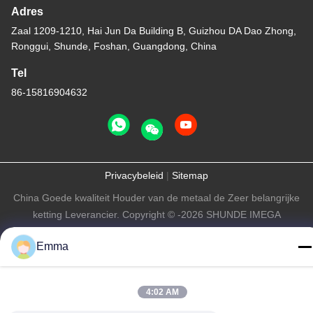
Adres
Zaal 1209-1210, Hai Jun Da Building B, Guizhou DA Dao Zhong,
Ronggui, Shunde, Foshan, Guangdong, China
Tel
86-15816904632
Privacybeleid
|
Sitemap
China Goede kwaliteit Houder van de metaal de Zeer belangrijke
ketting Leverancier. Copyright © -2026 SHUNDE IMEGA
COMPANY LIMITED IMEGA CO.,LIMITED . Alle rechten
Emma
voorbehouden.
4:02 AM