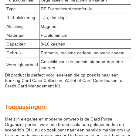
Functionaliteit
Organiseert en beschermt kaarten
Type
RFID-creditcardportefeuille
Rfid-blokkering
- Ja, dat klopt.
Afsluiting
Magneet
Materiaal
PU/aluminium
Capaciteit
8-10 kaarten
Gebruik
Promotie, reclame cadeau, souvenir cadeau
Geschikt voor de meeste standaardgrootte
Verenigbaarheid
kaarten
Dit product is perfect voor iedereen die op zoek is naar een
Banking Card Case Collection, Wallet of Card Coordination, of
Credit Card Management Kit.
Toepassingen:
Met zijn elegante en moderne ontwerp is de Card Purse
Organizer perfect voor een breed scala aan gelegenheden en
scenario's.Of u nu op zoek bent naar een handige manier om uw
kaarten onderweg georganiseerd te houden of op zoek bent naar