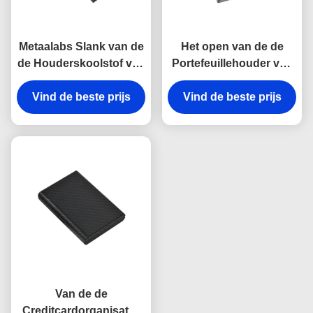
Metaalabs Slank van de
Het open van de de
de Houderskoolstof van
Portefeuillehouder van
de
de
AluminiumCreditcard
Vind de beste prijs
AluminiumCreditcard
Vind de beste prijs
de Vezelpatroon
Aangepaste Embleem
Rechthoek
Van de de
Creditcardorganisator