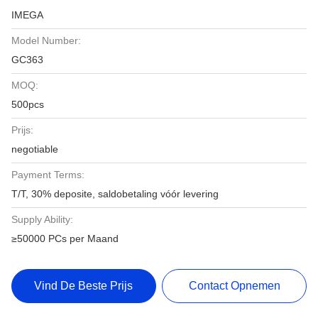
IMEGA
Model Number:
GC363
MOQ:
500pcs
Prijs:
negotiable
Payment Terms:
T/T, 30% deposite, saldobetaling vóór levering
Supply Ability:
≥50000 PCs per Maand
Vind De Beste Prijs
Contact Opnemen