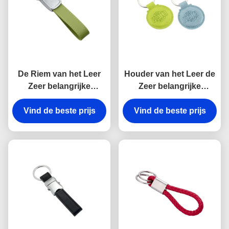
De Riem van het Leer
Houder van het Leer de
Zeer belangrijke
Zeer belangrijke
Kettingen van de
Kettingen van het
Debossingsband het
Vind de beste prijs
Debossingsembleem
Vind de beste prijs
Groene Pu Epoxy
Pu om 6.5mm Dikte
Overkoepelen