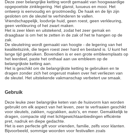
Deze zeer belangrijke ketting wordt gemaakt van hoogwaardige
opgepoetste zinklegering. Het glanst, luxueus en mooi. Het
ontwerp is eenvoudig en grootmoedig. De haak en de lijn zijn
gesloten om de sleutel te verhinderen te vallen.
Vriendschappelijk, loodvrije huid, geen roest, geen verkleuring,
geen verkleuring of het zwart maken.
Het is zeer klein en uitstekend, zodat het zeer gemak en
draagbaar is om het te zetten in de zak of het te hangen op de
zak.
De sleutelring wordt gemaakt van hoogte - de legering van het
kwaliteitszink, die tegen roest zeer hard en bestand is. U kunt het
lange tijd gebruiken. Bovendien is er een grote embleemplaats op
het leerdeel, paste het onthaal aan uw embleem op de
belangrijkste ketting aan.
Het is geschikt om de belangrijkste ketting te gebruiken en te
dragen zonder zich het ongerust maken over het verliezen van
de sleutel. Het uitstekende vakmanschap verbetert uw smaak.
Gebruik
Deze leuke zeer belangrijke keten van de huisvorm kan worden
gebruikt om elk aspect van het leven, zeer te verfraaien geschikt
voor sleutels, zakken, rugzakken, auto's, en meer. Gemakkelijk te
dragen, compacte stijl met lichtgewichtaanbiedingen efficiënte
pret, nadruk en diepe gedachte.
Het is een perfecte gift voor vrienden, familie, zelfs voor klanten.
Bijvoorbeeld, sommige woorden voor festivallen zoals