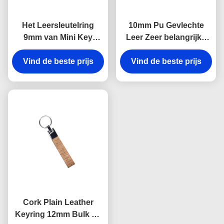
Het Leersleutelring
10mm Pu Gevlechte
9mm van Mini Key
Leer Zeer belangrijke
Holder Souvenir
Kettingen Debossing
Personalised van de
Vind de beste prijs
Logo Car Key Ring
Vind de beste prijs
lasergravure Dikte
Holder
Cork Plain Leather
Keyring 12mm Bulk de