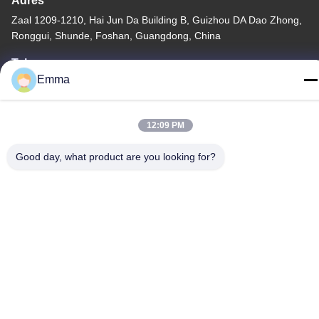
Adres
Zaal 1209-1210, Hai Jun Da Building B, Guizhou DA Dao Zhong,
Ronggui, Shunde, Foshan, Guangdong, China
Tel
Emma
86-15816904632
12:09 PM
Good day, what product are you looking for?
Privacybeleid
|
Sitemap
China Goede kwaliteit Houder van de metaal de Zeer belangrijke
ketting Leverancier. Copyright © -2026 SHUNDE IMEGA
COMPANY LIMITED IMEGA CO.,LIMITED . Alle rechten
voorbehouden.