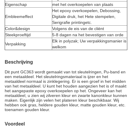
Eigenschap
met het overkoepelen van plaats
Het epoxy overkoepelen, Debossing,
Embleemeffect
Digitale druk, het Hete stempelen,
Serigrafie printingetc.
Color&design
Volgens de eis van de cliënt
Steekproeftijd
5-8 dagen na het bevestigen van orde
Elk in polyzak; Uw verpakkingsmanier is
Verpakking
welkom
Beschrijving
Dit punt GC363 wordt gemaakt van tot sleutelringen, Pu-band en
een metaaldeel. Het sleutelringsmateriaal is ijzer en het
metaaldeel normaal is zinklegering. Er is een groef in het midden
van het metaaldeel. U kunt het houden aangezien het is of maakt
het aangepaste epoxy overkoepelen op het. Ongeveer kan het
metaaldeel, u zien wij zilveren kleur en zwarte kanonkleur kunnen
maken. Eigenlijk zijn velen het plateren kleur beschikbaar. Wij
hebben ook gras, heldere gouden kleur, matte gouden kleur, etc.
toenamen gouden kleur.
Voordeel