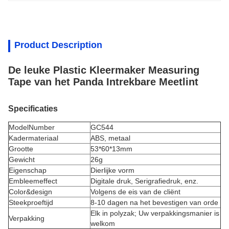
Product Description
De leuke Plastic Kleermaker Measuring
Tape van het Panda Intrekbare Meetlint
Specificaties
ModelNumber
GC544
Kadermateriaal
ABS, metaal
Grootte
53*60*13mm
Gewicht
26g
Eigenschap
Dierlijke vorm
Embleemeffect
Digitale druk, Serigrafiedruk, enz.
Color&design
Volgens de eis van de cliënt
Steekproeftijd
8-10 dagen na het bevestigen van orde
Elk in polyzak; Uw verpakkingsmanier is
Verpakking
welkom