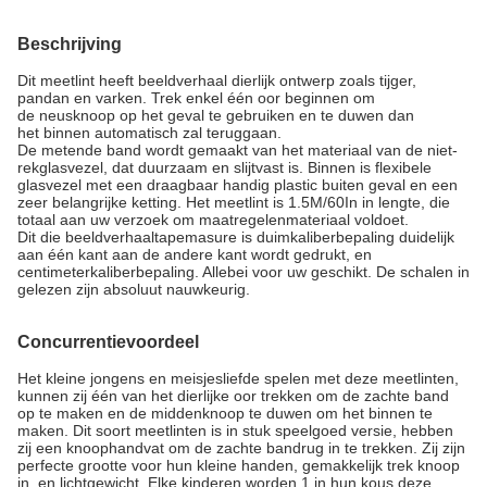
Beschrijving
Dit meetlint heeft beeldverhaal dierlijk ontwerp zoals tijger,
pandan en varken. Trek enkel één oor beginnen om
de neusknoop op het geval te gebruiken en te duwen dan
het binnen automatisch zal teruggaan.
De metende band wordt gemaakt van het materiaal van de niet-
rekglasvezel, dat duurzaam en slijtvast is. Binnen is flexibele
glasvezel met een draagbaar handig plastic buiten geval en een
zeer belangrijke ketting. Het meetlint is 1.5M/60In in lengte, die
totaal aan uw verzoek om maatregelenmateriaal voldoet.
Dit die beeldverhaaltapemasure is duimkaliberbepaling duidelijk
aan één kant aan de andere kant wordt gedrukt, en
centimeterkaliberbepaling. Allebei voor uw geschikt. De schalen in
gelezen zijn absoluut nauwkeurig.
Concurrentievoordeel
Het kleine jongens en meisjesliefde spelen met deze meetlinten,
kunnen zij één van het dierlijke oor trekken om de zachte band
op te maken en de middenknoop te duwen om het binnen te
maken. Dit soort meetlinten is in stuk speelgoed versie, hebben
zij een knoophandvat om de zachte bandrug in te trekken. Zij zijn
perfecte grootte voor hun kleine handen, gemakkelijk trek knoop
in, en lichtgewicht. Elke kinderen worden 1 in hun kous deze