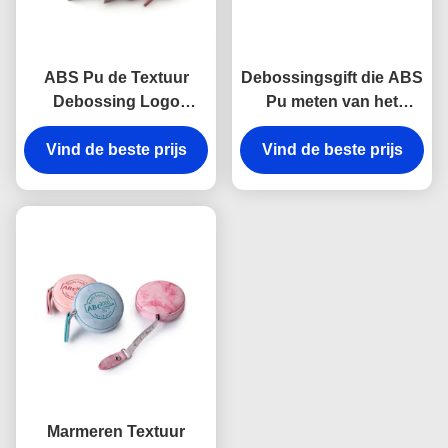
ABS Pu de Textuur
Debossingsgift die ABS
Debossing Logo
Pu meten van het
Souvenir van Leermini
Bandvierkant In reliëf
Vind de beste prijs
retractable tape
gemaakte Embleem
Vind de beste prijs
measure fabric
Marmeren Textuur