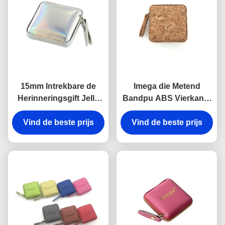
15mm Intrekbare de
Imega die Metend
Herinneringsgift Jelly
Bandpu ABS Vierkante
Color van het
15mm Herinneringsgift
Vind de beste prijs
Meetlintpu Leer
Vind de beste prijs
naaien