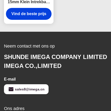
15mm Klein Intrekbaar
Embleem van
Debossing van het
Vind de beste prijs
Meetlintlichaam
Neem contact met ons op
SHUNDE IMEGA COMPANY LIMITED
IMEGA CO.,LIMITED
E-mail
sales8@imega.cn
Ons adres