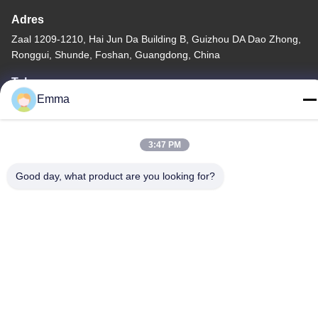
Adres
Zaal 1209-1210, Hai Jun Da Building B, Guizhou DA Dao Zhong,
Ronggui, Shunde, Foshan, Guangdong, China
Tel
Emma
86-15816904632
3:47 PM
Good day, what product are you looking for?
Privacybeleid
|
Sitemap
China Goede kwaliteit Houder van de metaal de Zeer belangrijke
ketting Leverancier. Copyright © -2026 SHUNDE IMEGA
COMPANY LIMITED IMEGA CO.,LIMITED . Alle rechten
voorbehouden.