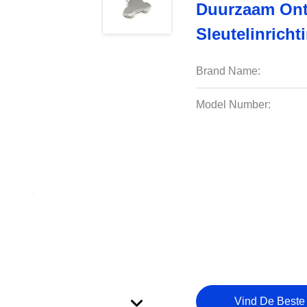
Duurzaam Ontw
Sleutelinricht
Brand Name:
Model Number:
Vind De Beste 