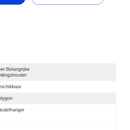
er Belangrijke 
ttingshouder
eschikbaar
olygon
eutelhanger