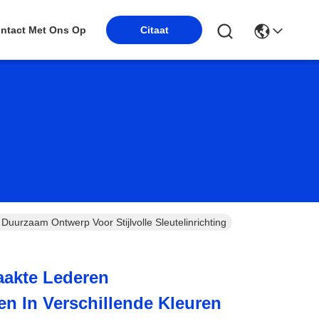
Citaat
ntact Met Ons Op
uurzaam Ontwerp Voor Stijlvolle Sleutelinrichting
akte Lederen
en In Verschillende Kleuren