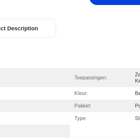
ct Description
Ze
Toepassingen:
Ke
Kleur:
B
Pakket:
P
Type:
Sl