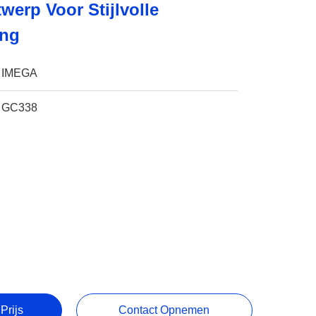
erp Voor Stijlvolle
ing
IMEGA
GC338
Prijs
Contact Opnemen