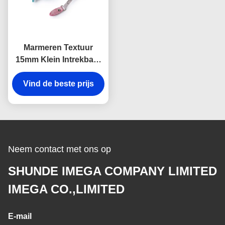
Marmeren Textuur
15mm Klein Intrekbaar
Embleem van
Debossing van het
Vind de beste prijs
Meetlintlichaam
Neem contact met ons op
SHUNDE IMEGA COMPANY LIMITED
IMEGA CO.,LIMITED
E-mail