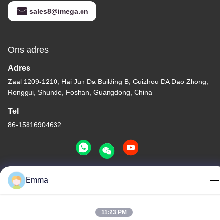
sales8@imega.cn
Ons adres
Adres
Zaal 1209-1210, Hai Jun Da Building B, Guizhou DA Dao Zhong,
Ronggui, Shunde, Foshan, Guangdong, China
Tel
86-15816904632
Emma
Privacybeleid
|
Sitemap
China Goede kwaliteit Houder van de metaal de Zeer belangrijke
ketting Leverancier. Copyright © -2026 SHUNDE IMEGA
11:23 PM