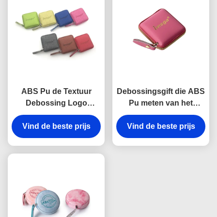
ABS Pu de Textuur
Debossingsgift die ABS
Debossing Logo
Pu meten van het
Souvenir van Leermini
Bandvierkant In reliëf
Vind de beste prijs
retractable tape
gemaakte Embleem
Vind de beste prijs
measure fabric