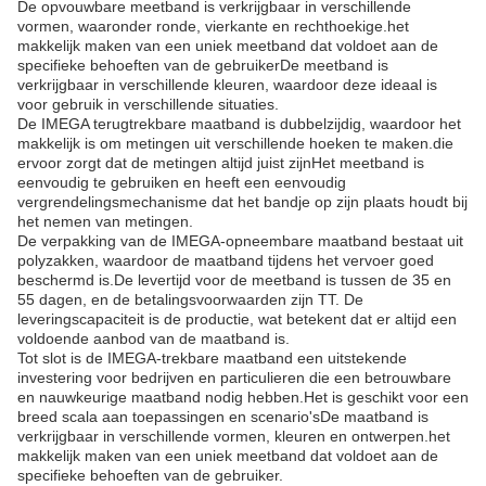
De opvouwbare meetband is verkrijgbaar in verschillende
vormen, waaronder ronde, vierkante en rechthoekige.het
makkelijk maken van een uniek meetband dat voldoet aan de
specifieke behoeften van de gebruikerDe meetband is
verkrijgbaar in verschillende kleuren, waardoor deze ideaal is
voor gebruik in verschillende situaties.
De IMEGA terugtrekbare maatband is dubbelzijdig, waardoor het
makkelijk is om metingen uit verschillende hoeken te maken.die
ervoor zorgt dat de metingen altijd juist zijnHet meetband is
eenvoudig te gebruiken en heeft een eenvoudig
vergrendelingsmechanisme dat het bandje op zijn plaats houdt bij
het nemen van metingen.
De verpakking van de IMEGA-opneembare maatband bestaat uit
polyzakken, waardoor de maatband tijdens het vervoer goed
beschermd is.De levertijd voor de meetband is tussen de 35 en
55 dagen, en de betalingsvoorwaarden zijn TT. De
leveringscapaciteit is de productie, wat betekent dat er altijd een
voldoende aanbod van de maatband is.
Tot slot is de IMEGA-trekbare maatband een uitstekende
investering voor bedrijven en particulieren die een betrouwbare
en nauwkeurige maatband nodig hebben.Het is geschikt voor een
breed scala aan toepassingen en scenario'sDe maatband is
verkrijgbaar in verschillende vormen, kleuren en ontwerpen.het
makkelijk maken van een uniek meetband dat voldoet aan de
specifieke behoeften van de gebruiker.