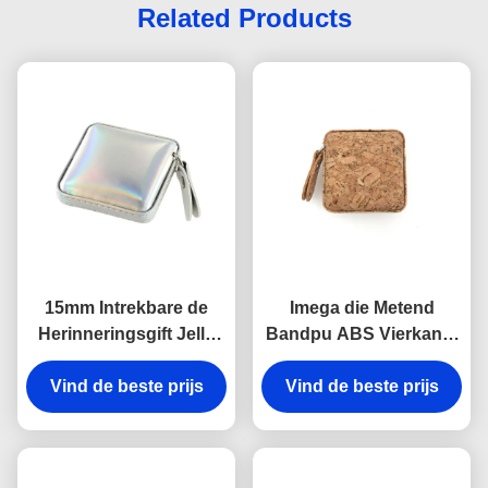
Related Products
15mm Intrekbare de
Imega die Metend
Herinneringsgift Jelly
Bandpu ABS Vierkante
Color van het
15mm Herinneringsgift
Vind de beste prijs
Meetlintpu Leer
Vind de beste prijs
naaien