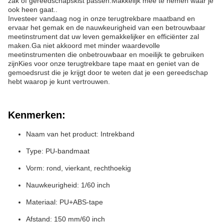
zak of gereedschapskist passen.Makkelijk mee te nemen waar je
ook heen gaat..
Investeer vandaag nog in onze terugtrekbare maatband en
ervaar het gemak en de nauwkeurigheid van een betrouwbaar
meetinstrument dat uw leven gemakkelijker en efficiënter zal
maken.Ga niet akkoord met minder waardevolle
meetinstrumenten die onbetrouwbaar en moeilijk te gebruiken
zijnKies voor onze terugtrekbare tape maat en geniet van de
gemoedsrust die je krijgt door te weten dat je een gereedschap
hebt waarop je kunt vertrouwen.
Kenmerken:
Naam van het product: Intrekband
Type: PU-bandmaat
Vorm: rond, vierkant, rechthoekig
Nauwkeurigheid: 1/60 inch
Materiaal: PU+ABS-tape
Afstand: 150 mm/60 inch