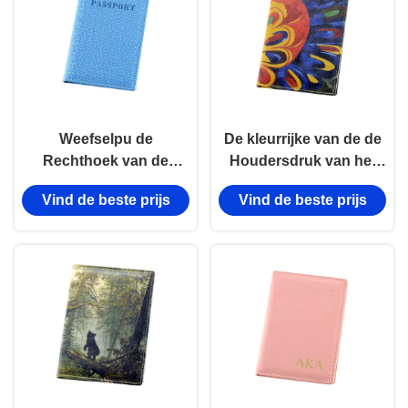
Weefselpu de
De kleurrijke van de de
Rechthoek van de
Houdersdruk van het
Houdersvrouwen van
Reispaspoort
Vind de beste prijs
Vind de beste prijs
het Leerpaspoort
Portefeuille van de het
Reclamegift
Paspoortdekking
Patroon
Gepersonaliseerde