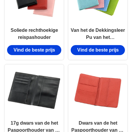
Soliede rechthoekige
Van het de Dekkingsleer
reispashouder
Pu van het
weefselpaspoort van de
Vind de beste prijs
Vind de beste prijs
de
Portefeuillerechthoek
de Kleur van Pantone
17g dwars van de het
Dwars van de het
Paspoorthouder van de
Paspoorthouder van de