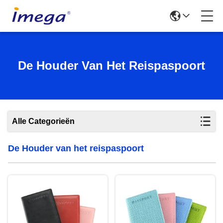
De Houder Van Het Reispaspoort
Alle Categorieën
De Houder van het reispaspoort