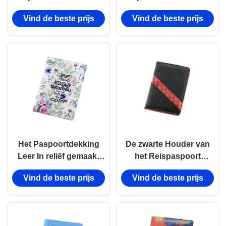
Patroonreis van de
Patroonreis van het de
Vind de beste prijs
Vind de beste prijs
Douanelogo black Pu
Rechthoekpu Leer het
Leer 106mm
Paspoorthouder
Het Paspoortdekking
De zwarte Houder van
Leer In reliëf gemaakt
het Reispaspoort
Logo Personalised
personaliseerde
Vind de beste prijs
Vind de beste prijs
Passport Wallet van de
Dwarspatroonpu leer
reisdruk Pu