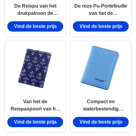
De Reispu van het
De roze Pu-Portefeuille
drukpatroon de
van het de
Dekking van de de
Houdersdekking
Vind de beste prijs
Vind de beste prijs
Portefeuillerechthoek
Gepersonaliseerde
van de Paspoorthouder
Paspoort van het
Leerpaspoort
Van het de
Compact en
Reispaspoort van het
waterbestendig
drukpu Leer van de de
paspoorthouder met 4
Vind de beste prijs
Vind de beste prijs
Houdersrechthoek
kaartslots en
Slanke de
aangepaste zakken