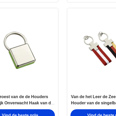
iroest van de de Houders
Van de het Leer de Zee
ijk Onverwacht Haak van de
Houder van de singel
Zeer belangrijk ketting Zeer
het de Rechthoekijzer 
Vind de beste prijs
Vind de beste p
grijk de kettings Vierkant
Sleutelringspa