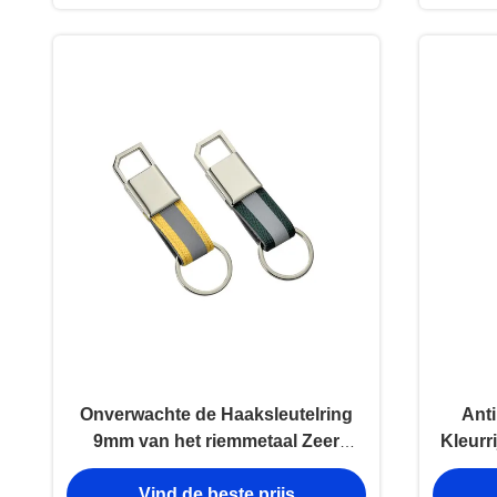
Metaalsleutelringen
Onverwachte de Haaksleutelring
Ant
9mm van het riemmetaal Zeer
Kleurr
belangrijke de
Metaal 
Vind de beste prijs
Houdersherinneringen van het
belan