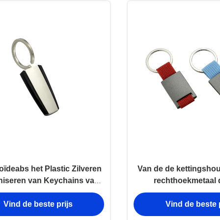
oïdeabs het Plastic Zilveren
Van de de kettingshou
niseren van Keychains van
rechthoekmetaal 
aal Zeer belangrijke Houder
belangrijke van de de 
Vind de beste prijs
Vind de beste p
Gift van de het Canva