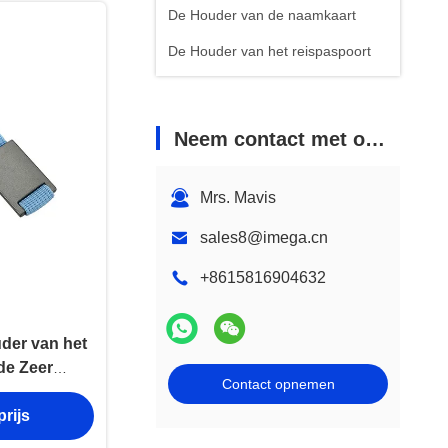
De Houder van de naamkaart
De Houder van het reispaspoort
Neem contact met ons op
Mrs. Mavis
sales8@imega.cn
+8615816904632
der van het
de Zeer
Contact opnemen
Lasergravure
rijs
sherinnering