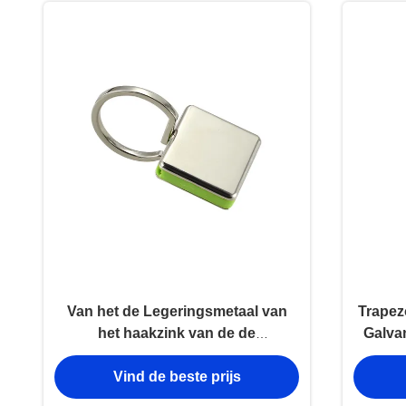
Van het de Legeringsmetaal van
Trapez
het haakzink van de de
Galva
kettingshouder Zeer belangrijke
de Met
Vind de beste prijs
Onverwachte Antiroest
Gegraveerde het