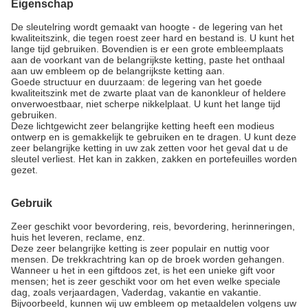
Eigenschap
De sleutelring wordt gemaakt van hoogte - de legering van het
kwaliteitszink, die tegen roest zeer hard en bestand is. U kunt het
lange tijd gebruiken. Bovendien is er een grote embleemplaats
aan de voorkant van de belangrijkste ketting, paste het onthaal
aan uw embleem op de belangrijkste ketting aan.
Goede structuur en duurzaam: de legering van het goede
kwaliteitszink met de zwarte plaat van de kanonkleur of heldere
onverwoestbaar, niet scherpe nikkelplaat. U kunt het lange tijd
gebruiken.
Deze lichtgewicht zeer belangrijke ketting heeft een modieus
ontwerp en is gemakkelijk te gebruiken en te dragen. U kunt deze
zeer belangrijke ketting in uw zak zetten voor het geval dat u de
sleutel verliest. Het kan in zakken, zakken en portefeuilles worden
gezet.
Gebruik
Zeer geschikt voor bevordering, reis, bevordering, herinneringen,
huis het leveren, reclame, enz.
Deze zeer belangrijke ketting is zeer populair en nuttig voor
mensen. De trekkrachtring kan op de broek worden gehangen.
Wanneer u het in een giftdoos zet, is het een unieke gift voor
mensen; het is zeer geschikt voor om het even welke speciale
dag, zoals verjaardagen, Vaderdag, vakantie en vakantie.
Bijvoorbeeld, kunnen wij uw embleem op metaaldelen volgens uw