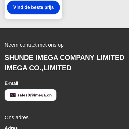
de singelbandriem van
het de Rechthoekijzer
Vind de beste prijs
Kleur van de
Sleutelringspantone
Neem contact met ons op
SHUNDE IMEGA COMPANY LIMITED
IMEGA CO.,LIMITED
E-mail
sales8@imega.cn
Ons adres
Adres