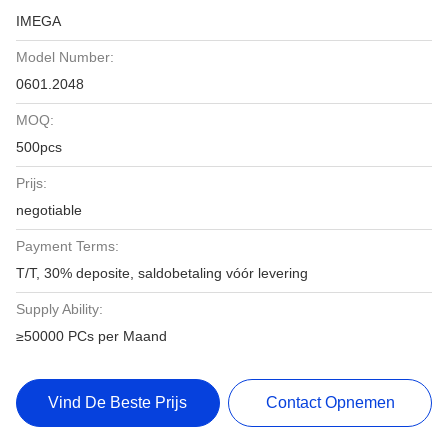
IMEGA
Model Number:
0601.2048
MOQ:
500pcs
Prijs:
negotiable
Payment Terms:
T/T, 30% deposite, saldobetaling vóór levering
Supply Ability:
≥50000 PCs per Maand
Vind De Beste Prijs
Contact Opnemen