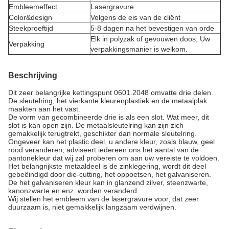
Embleemeffect
Lasergravure
Color&design
Volgens de eis van de cliënt
Steekproeftijd
5-8 dagen na het bevestigen van orde
Elk in polyzak of gevouwen doos; Uw
Verpakking
verpakkingsmanier is welkom.
Beschrijving
Dit zeer belangrijke kettingspunt 0601.2048 omvatte drie delen.
De sleutelring, het vierkante kleurenplastiek en de metaalplak
maakten aan het vast.
De vorm van gecombineerde drie is als een slot. Wat meer, dit
slot is kan open zijn. De metaalsleutelring kan zijn zich
gemakkelijk terugtrekt, geschikter dan normale sleutelring.
Ongeveer kan het plastic deel, u andere kleur, zoals blauw, geel
rood veranderen, adviseert iedereen ons het aantal van de
pantonekleur dat wij zal proberen om aan uw vereiste te voldoen.
Het belangrijkste metaaldeel is de zinklegering, wordt dit deel
gebeëindigd door die-cutting, het oppoetsen, het galvaniseren.
De het galvaniseren kleur kan in glanzend zilver, steenzwarte,
kanonzwarte en enz. worden veranderd.
Wij stellen het embleem van de lasergravure voor, dat zeer
duurzaam is, niet gemakkelijk langzaam verdwijnen.