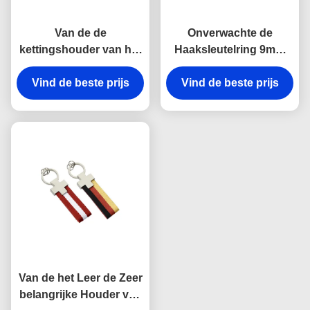
Van de de
Onverwachte de
kettingshouder van het
Haaksleutelring 9mm
rechthoekmetaal de
van het riemmetaal Zeer
Zeer belangrijke van de
Vind de beste prijs
Vind de beste prijs
belangrijke de
de Lasergravure Gift
Houdersherinneringen
van de het
van het Dikte Heldere
Canvasherinnering
Canvas
Van de het Leer de Zeer
belangrijke Houder van