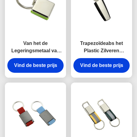
Van het de
Trapezoïdeabs het
Legeringsmetaal van
Plastic Zilveren
het haakzink van de de
Galvaniseren van
kettingshouder Zeer
Vind de beste prijs
Vind de beste prijs
Keychains van de
belangrijke
Metaal Zeer belangrijke
Onverwachte Antiroest
Houder
Gegraveerde het
Metaalsleutelringen