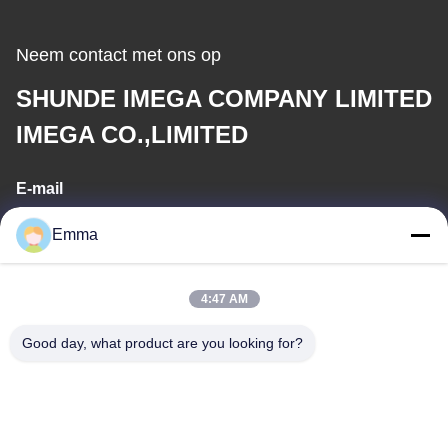
Neem contact met ons op
SHUNDE IMEGA COMPANY LIMITED
IMEGA CO.,LIMITED
E-mail
sales8@imega.cn
Emma
4:47 AM
Ons adres
Good day, what product are you looking for?
Adres
Zaal 1209-1210, Hai Jun Da Building B, Guizhou DA Dao Zhong,
Ronggui, Shunde, Foshan, Guangdong, China
Tel