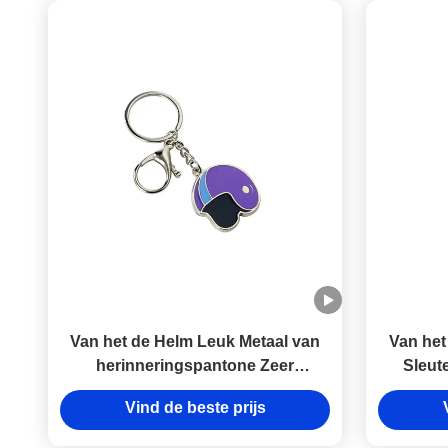
Van het de Helm Leuk Metaal van
Van het
herinneringspantone Zeer
Sleut
belangrijk de kettingsemail Iron
Leuke 
Vind de beste prijs
Man 3mm Dikte
Doua