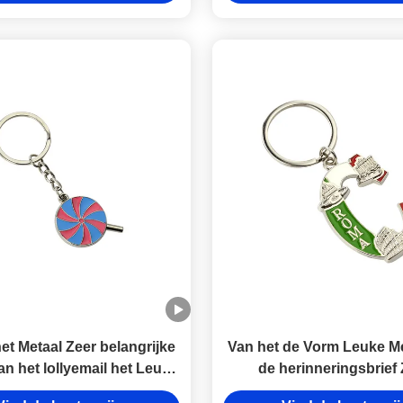
belangrijke
Zeer belangrijke ketting
et Metaal Zeer belangrijke
Van het de Vorm Leuke Me
an het lollyemail het Leuke
de herinneringsbrief
e Kleurenolie Ijzer van de
belangrijke ketting Aang