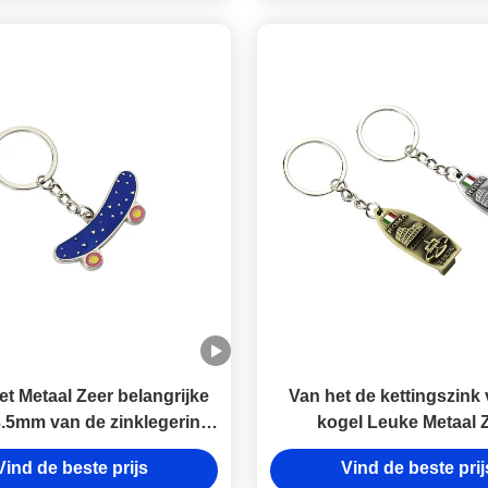
t Metaal Zeer belangrijke
Van het de kettingszink 
3.5mm van de zinklegering
kogel Leuke Metaal 
 de de Kettingsherinnering
belangrijke van het
Vind de beste prijs
Vind de beste prij
 Ijzerskateboard de Zeer
Legeringsmetaal de Fle