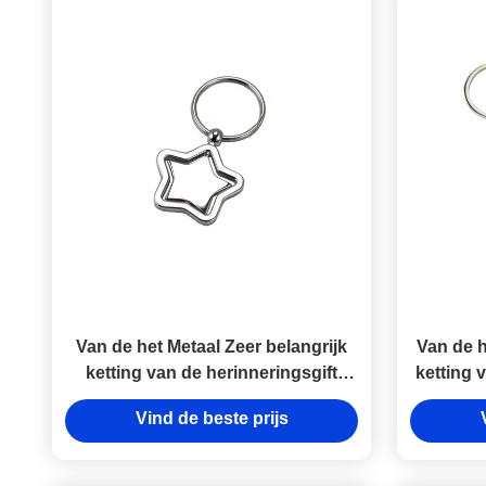
Van de het Metaal Zeer belangrijk
Van de h
ketting van de herinneringsgift
ketting 
Leuk van de het Ijzerster Zeer
Leuke
Vind de beste prijs
belangrijk de kettings Bulk
Plain 
Draaibaar Ijzer