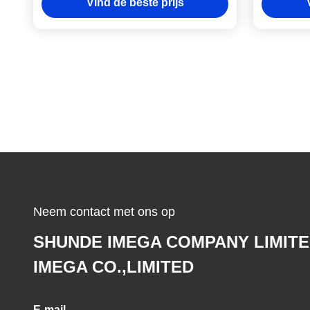
Vind de beste prijs
de Bri
Neem contact met ons op
SHUNDE IMEGA COMPANY LIMIT
IMEGA CO.,LIMITED
E-mail