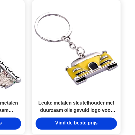
 metalen
Leuke metalen sleutelhouder met
zaam
duurzaam olie gevuld logo voor
Ideaal
dagelijks gebruik
s
Vind de beste prijs
gebruik