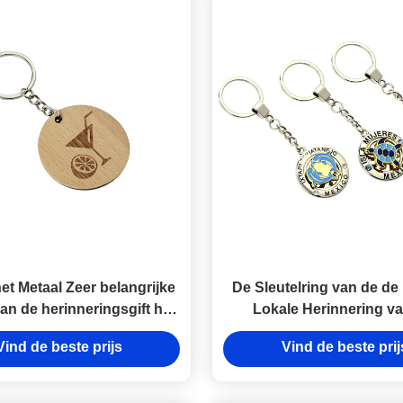
et Metaal Zeer belangrijke
De Sleutelring van de de 
van de herinneringsgift het
Lokale Herinnering va
 Overkoepelen van Logo
Pantone Leuke Metaal
Vind de beste prijs
Vind de beste prij
Wooden Keychain Epoxy
belangrijke Reclame