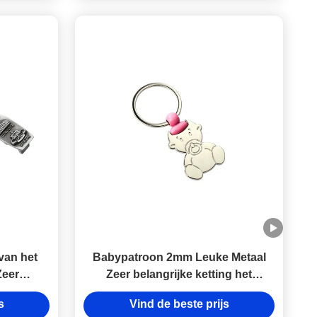
van het
Babypatroon 2mm Leuke Metaal
Zeer
Zeer belangrijke ketting het
 de
Winkelen Karretje Symbolische
s
Vind de beste prijs
sopener
Sleutelring