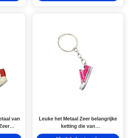
 15mm dik
taal van
Leuke het Metaal Zeer belangrijke
 Zeer
ketting die van
epaste de
skateboardschoenen Zeer