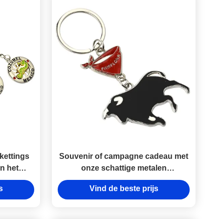
kettings
Souvenir of campagne cadeau met
n het
onze schattige metalen
 Zeer
sleutelhanger Duurzaam
s
Vind de beste prijs
gift
Functioneel en gepersonaliseerd