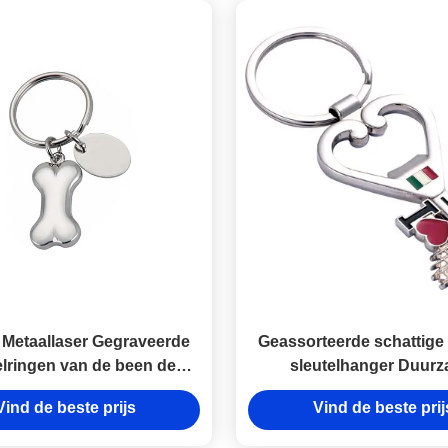
 Metaallaser Gegraveerde
Geassorteerde schattige
elringen van de been de
sleutelhanger Duur
Zeer belangrijke Ketting
gepersonaliseerd logo 
Vind de beste prijs
Vind de beste prij
ne Logo Souvenir Gift
cadeau voor dagelijks 