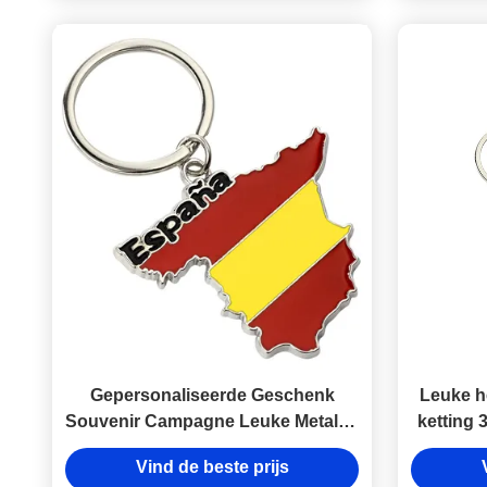
Gepersonaliseerde Geschenk
Leuke he
Souvenir Campagne Leuke Metalen
ketting 
Sleutelhanger Geëmailleerd Logo
Gift van
Vind de beste prijs
en Duurzaamheid Gegarandeerd
van het