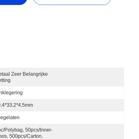
taal Zeer Belangrijke 
tting
nklegering
9.4*33.2*4.5mm
egelaten
c/polybag, 50pcs/inner-
os, 500pcs/carton.