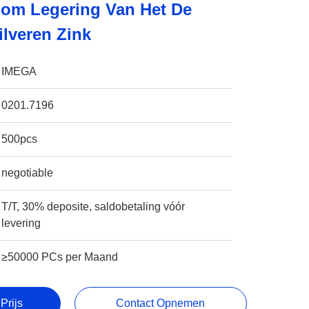
oom Legering Van Het De
ilveren Zink
IMEGA
0201.7196
500pcs
negotiable
T/T, 30% deposite, saldobetaling vóór
levering
≥50000 PCs per Maand
Prijs
Contact Opnemen