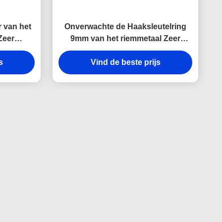
 van het
Onverwachte de Haaksleutelring
Zeer
9mm van het riemmetaal Zeer
ergravure
belangrijke de
rinnering
s
Houdersherinneringen van het
Vind de beste prijs
Dikte Heldere Canvas