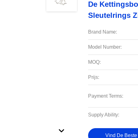
De Kettingsb
Sleutelrings Z
Brand Name:
Model Number:
MOQ:
Prijs:
Payment Terms:
Supply Ability:
Vind De Beste 