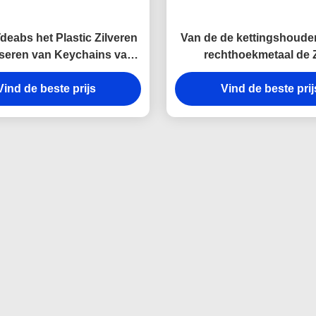
deabs het Plastic Zilveren
Van de de kettingshouder
seren van Keychains van
rechthoekmetaal de 
l Zeer belangrijke Houder
belangrijke van de de Las
Vind de beste prijs
Gift van de het Canvashe
Vind de beste prij