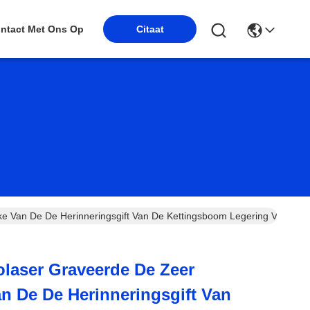
ntact Met Ons Op
Citaat
ke Van De De Herinneringsgift Van De Kettingsboom Legering Van Het D
olaser Graveerde De Zeer
an De De Herinneringsgift Van