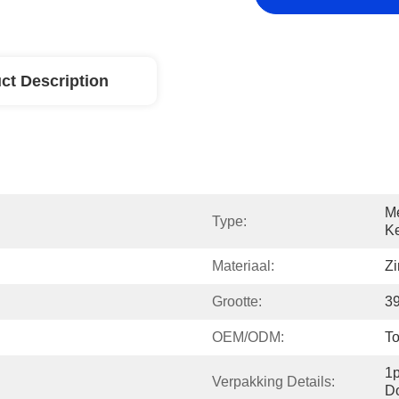
ct Description
Me
Type:
Ke
Materiaal:
Zi
Grootte:
3
OEM/ODM:
To
1p
Verpakking Details:
Do