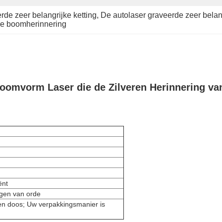
de zeer belangrijke ketting
, 
De autolaser graveerde zeer belang
 de boomherinnering
Boomvorm Laser die de Zilveren Herinnering v
ënt
igen van orde
en doos; Uw verpakkingsmanier is