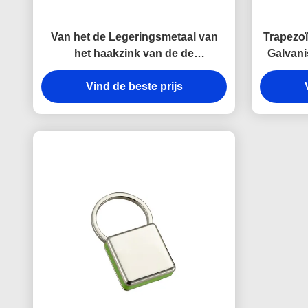
Van het de Legeringsmetaal van
Trapezoï
het haakzink van de de
Galvani
kettingshouder Zeer belangrijke
de Metaa
Onverwachte Antiroest
Vind de beste prijs
Gegraveerde het
Metaalsleutelringen