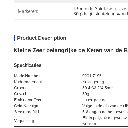
4.5mm de Autolaser graveer
Markeren:
30g de giftsleutelring van
Product Description
Kleine Zeer belangrijke de Keten van de 
Specificaties
ModelNumber
0201.7196
Kadermateriaal
zinklegering
Grootte
39.4*33.2*4.5mm
Gewicht
30g
Embleemeffect
Lasergravure
Color&design
Volgens de eis van de cli
Steekproeftijd
5-8 dagen na het bevest
Elk in polyzak of gevouw
Verpakking
welkom.