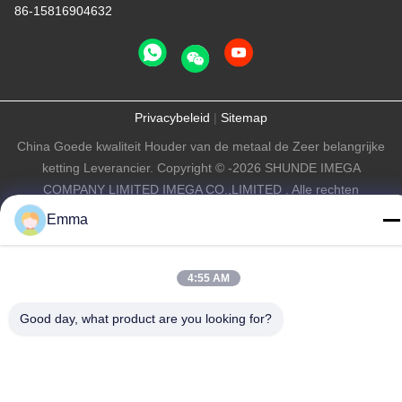
86-15816904632
Privacybeleid
|
Sitemap
China Goede kwaliteit Houder van de metaal de Zeer belangrijke
ketting Leverancier. Copyright © -2026 SHUNDE IMEGA
COMPANY LIMITED IMEGA CO.,LIMITED . Alle rechten
voorbehouden.
Emma
4:55 AM
Good day, what product are you looking for?