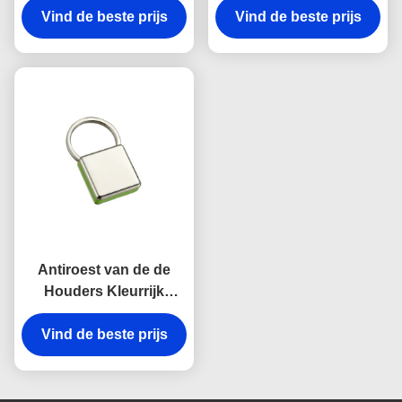
Zeer belangrijke van de
Vind de beste prijs
Vind de beste prijs
belangrijke de
de Lasergravure Gift
Houdersherinneringen
van de het
van het Dikte Heldere
Canvasherinnering
Canvas
Antiroest van de de
Houders Kleurrijk
Onverwacht Haak van
Vind de beste prijs
de Metaal Zeer
belangrijk ketting Zeer
belangrijk de kettings
Vierkant Plastiek