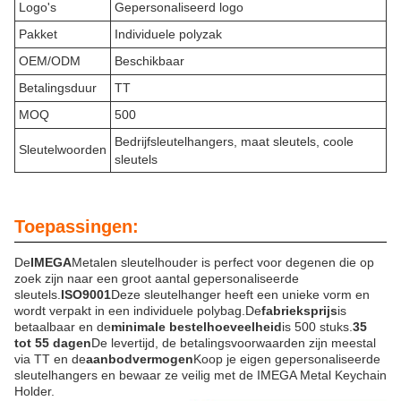
Logo's
Gepersonaliseerd logo
Pakket
Individuele polyzak
OEM/ODM
Beschikbaar
Betalingsduur
TT
MOQ
500
Bedrijfsleutelhangers, maat sleutels, coole
Sleutelwoorden
sleutels
Toepassingen:
De
IMEGA
Metalen sleutelhouder is perfect voor degenen die op
zoek zijn naar een groot aantal gepersonaliseerde
sleutels.
ISO9001
Deze sleutelhanger heeft een unieke vorm en
wordt verpakt in een individuele polybag.De
fabrieksprijs
is
betaalbaar en de
minimale bestelhoeveelheid
is 500 stuks.
35
tot 55 dagen
De levertijd, de betalingsvoorwaarden zijn meestal
via TT en de
aanbodvermogen
Koop je eigen gepersonaliseerde
sleutelhangers en bewaar ze veilig met de IMEGA Metal Keychain
Holder.