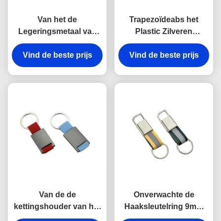
Van het de
Trapezoïdeabs het
Legeringsmetaal van
Plastic Zilveren
het haakzink van de de
Galvaniseren van
kettingshouder Zeer
Vind de beste prijs
Vind de beste prijs
Keychains van de
belangrijke
Metaal Zeer belangrijke
Onverwachte Antiroest
Houder
Gegraveerde het
Metaalsleutelringen
Van de de
Onverwachte de
kettingshouder van het
Haaksleutelring 9mm
rechthoekmetaal de
van het riemmetaal Zeer