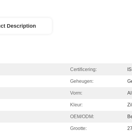
ct Description
Certificering:
I
Geheugen:
Ge
Vorm:
Al
Kleur:
Zi
OEM/ODM:
B
Grootte:
2