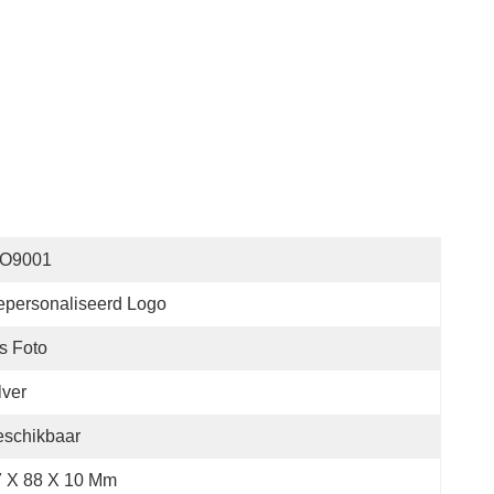
SO9001
personaliseerd Logo
s Foto
lver
eschikbaar
7 X 88 X 10 Mm