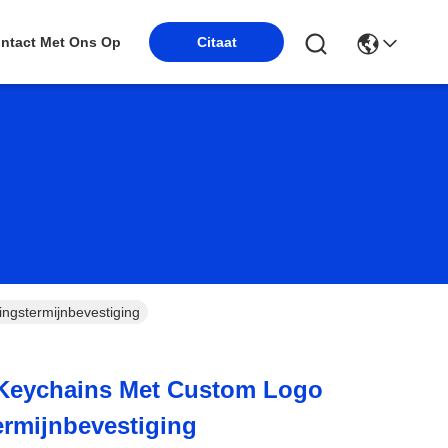
Citaat
ntact Met Ons Op
ngstermijnbevestiging
Keychains Met Custom Logo
ermijnbevestiging