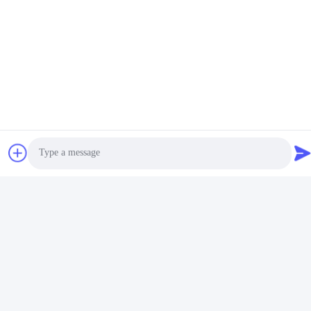
dagen.IMEGA kan grote bestellingen met hoge kwaliteit
bevredigen. Sleutelbak sleutelhouder, intrekbare sleutelketting
bulk, intrekbare sleutelfob, metalen sleutelkettinghouder zijn
allemaal verkrijgbaar bij IMEGA.
Photo
Video Call
Audio Call
Aanpassing: