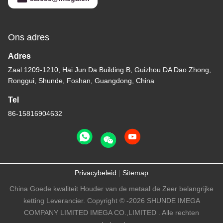
7:32 PM
Good day, what product are you looking for?
Technische parameters:
Parameter
Waarde
Materiaal
Zinklegering
OEM/ODM
Beschikbaar
Ontwerp
Beschikbaar
Pakket
Individuele polyzak
MOQ
500
Betalingsduur
TT
Logo's
Gepersonaliseerd logo