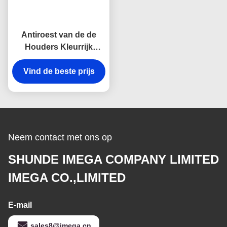
Verpakking: Individuele polyzak
Gebruik: Sleutelhanger
Materiaal: zinklegering
Kleur: zilver
OEM/ODM: beschikbaar
Functie: ijzeren sleutelhangercontainer
Ontwerp: Gepersonaliseerde sleutelhanger