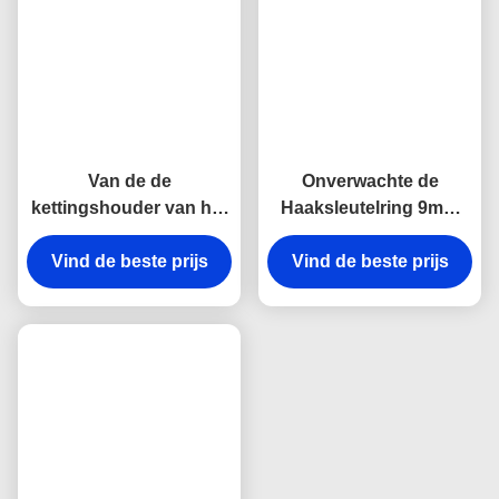
Productbeschrijving:
Gepersonaliseerde sleutelhanger - zinklegering
Onze gepersonaliseerde sleutelhanger is gemaakt van
hoogwaardige zinklegering en is de perfecte manier om je
sleutels te organiseren.een hedendaagse en stijlvolle look
biedenDeze sleutelhanger is perfect voor het personaliseren met
namen, initialen of symbolen.
Onze gepersonaliseerde sleutelhanger is een ideaal geschenk
voor elke gelegenheid. OEM / ODM-service is beschikbaar. We
accepteren betaling per TT. Krijg nu uw aangepaste
sleutelhanger en maak een blijvende indruk!
Kenmerken:
Productnaam: Metalen sleutelhanger