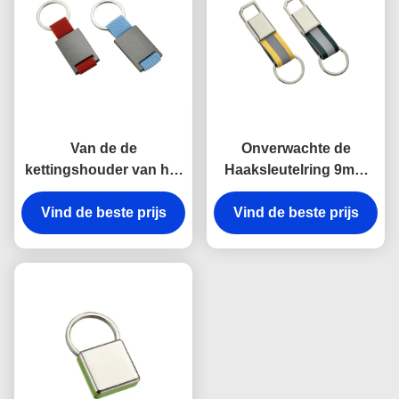
Van de de
Onverwachte de
kettingshouder van het
Haaksleutelring 9mm
rechthoekmetaal de
van het riemmetaal Zeer
Zeer belangrijke van de
Vind de beste prijs
Vind de beste prijs
belangrijke de
de Lasergravure Gift
Houdersherinneringen
van de het
van het Dikte Heldere
Canvasherinnering
Canvas