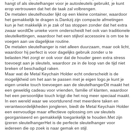
hangt of als sleutelhanger voor je autosleutels gebruikt, je kunt
erop vertrouwen dat het de taak zal volbrengen.
De metalen sleutelhouder lijkt op een kleine container, waardoor
het gemakkelijk te dragen is.Dankzij zijn compacte afmetingen
kun je het makkelijk in je zak of tas stoppen zonder dat het extra
zwaar wordtDe unieke vorm onderscheidt het ook van traditionele
sleutelkettingen, waardoor het een stijlvol accessoire is om toe te
voegen aan uw dagelijkse routine.
De metalen sleutelhanger is niet alleen duurzaam, maar ook licht,
waardoor hij perfect is voor dagelijks gebruik zonder u te
belasten.Het zorgt er ook voor dat de houder geen extra stress
toevoegt aan je sleutels, waardoor ze in de loop van de tijd niet
breken of beschadigd raken.
Maar wat de Metal Keychain Holder echt onderscheidt is de
mogelijkheid om het aan te passen met je eigen logo.je kunt je
eigen unieke touch toevoegen aan de sleutelhangerDit maakt het
een geweldig cadeau voor vrienden, familie of klanten, waardoor
het een persoonlijke touch krijgt die het nog meer speciaal maakt.
In een wereld waar we voortdurend met meerdere taken en
verantwoordelijkheden jongleren, biedt de Metal Keychain Holder
een eenvoudige maar effectieve oplossing om uw sleutels
georganiseerd en gemakkelijk toegankelijk te houden.Met zijn
ijzeren sleutelhangerHet is de perfecte sleutelhanger voor
iedereen die op zoek is naar gemak en stijl.