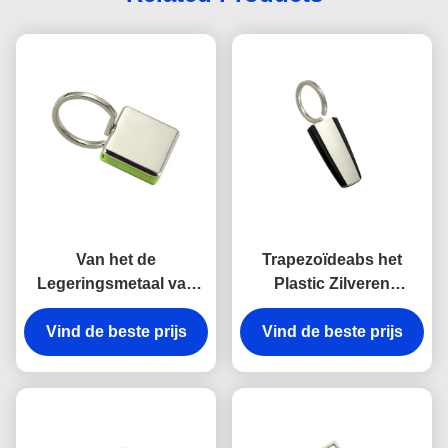
Van het de
Trapezoïdeabs het
Legeringsmetaal van
Plastic Zilveren
het haakzink van de de
Galvaniseren van
kettingshouder Zeer
Vind de beste prijs
Vind de beste prijs
Keychains van de
belangrijke
Metaal Zeer belangrijke
Onverwachte Antiroest
Houder
Gegraveerde het
Metaalsleutelringen