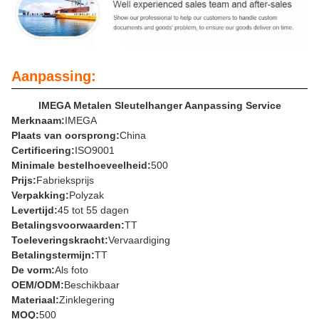
Aanpassing:
IMEGA Metalen Sleutelhanger Aanpassing Service
Merknaam:
IMEGA
Plaats van oorsprong:
China
Certificering:
ISO9001
Minimale bestelhoeveelheid:
500
Prijs:
Fabrieksprijs
Verpakking:
Polyzak
Levertijd:
45 tot 55 dagen
Betalingsvoorwaarden:
TT
Toeleveringskracht:
Vervaardiging
Betalingstermijn:
TT
De vorm:
Als foto
OEM/ODM:
Beschikbaar
Materiaal:
Zinklegering
MOQ:
500