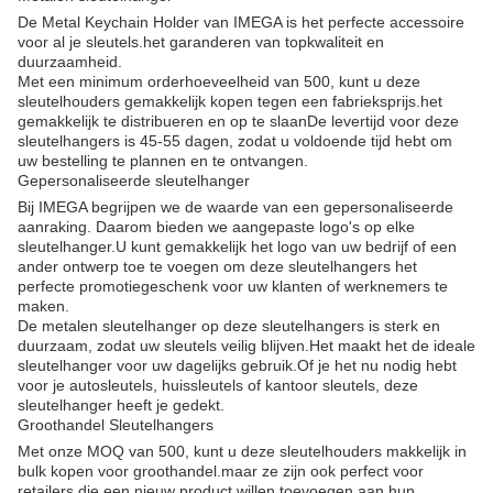
De Metal Keychain Holder van IMEGA is het perfecte accessoire
voor al je sleutels.het garanderen van topkwaliteit en
duurzaamheid.
Met een minimum orderhoeveelheid van 500, kunt u deze
sleutelhouders gemakkelijk kopen tegen een fabrieksprijs.het
gemakkelijk te distribueren en op te slaanDe levertijd voor deze
sleutelhangers is 45-55 dagen, zodat u voldoende tijd hebt om
uw bestelling te plannen en te ontvangen.
Gepersonaliseerde sleutelhanger
Bij IMEGA begrijpen we de waarde van een gepersonaliseerde
aanraking. Daarom bieden we aangepaste logo's op elke
sleutelhanger.U kunt gemakkelijk het logo van uw bedrijf of een
ander ontwerp toe te voegen om deze sleutelhangers het
perfecte promotiegeschenk voor uw klanten of werknemers te
maken.
De metalen sleutelhanger op deze sleutelhangers is sterk en
duurzaam, zodat uw sleutels veilig blijven.Het maakt het de ideale
sleutelhanger voor uw dagelijks gebruik.Of je het nu nodig hebt
voor je autosleutels, huissleutels of kantoor sleutels, deze
sleutelhanger heeft je gedekt.
Groothandel Sleutelhangers
Met onze MOQ van 500, kunt u deze sleutelhouders makkelijk in
bulk kopen voor groothandel.maar ze zijn ook perfect voor
retailers die een nieuw product willen toevoegen aan hun