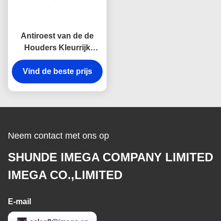
Antiroest van de de
Houders Kleurrijk
Onverwacht Haak van
Vind de beste prijs
de Metaal Zeer
belangrijk ketting Zeer
belangrijk de kettings
Vierkant Plastiek
Neem contact met ons op
SHUNDE IMEGA COMPANY LIMITED
IMEGA CO.,LIMITED
E-mail