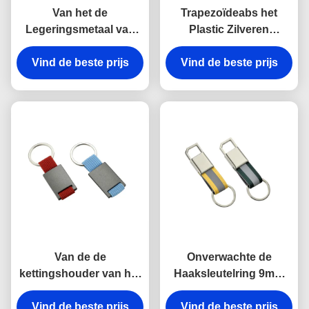
Van het de
Trapezoïdeabs het
Legeringsmetaal van
Plastic Zilveren
het haakzink van de de
Galvaniseren van
kettingshouder Zeer
Vind de beste prijs
Vind de beste prijs
Keychains van de
belangrijke
Metaal Zeer belangrijke
Onverwachte Antiroest
Houder
Gegraveerde het
Metaalsleutelringen
Van de de
Onverwachte de
kettingshouder van het
Haaksleutelring 9mm
rechthoekmetaal de
van het riemmetaal Zeer
Zeer belangrijke van de
Vind de beste prijs
Vind de beste prijs
belangrijke de