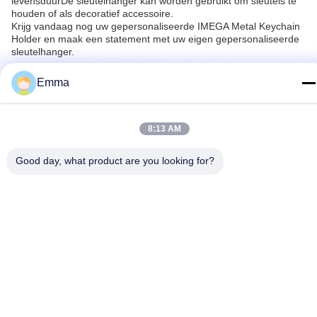
levensduurDe sleutelhanger kan worden gebruikt om sleutels te
houden of als decoratief accessoire.
Krijg vandaag nog uw gepersonaliseerde IMEGA Metal Keychain
Holder en maak een statement met uw eigen gepersonaliseerde
sleutelhanger.
Emma
8:13 AM
Good day, what product are you looking for?
Ondersteuning en diensten:
Technische ondersteuning en diensten voor sleutelhouders van
metalen sleutels
Dank u voor het kiezen van onze Metal Keychain