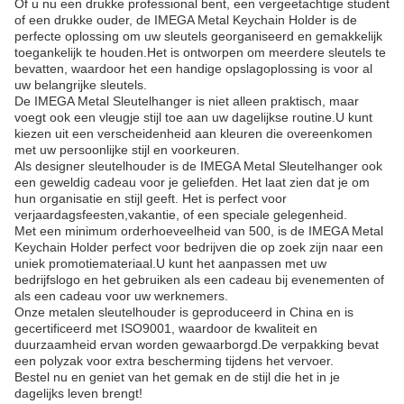
Of u nu een drukke professional bent, een vergeetachtige student
of een drukke ouder, de IMEGA Metal Keychain Holder is de
perfecte oplossing om uw sleutels georganiseerd en gemakkelijk
toegankelijk te houden.Het is ontworpen om meerdere sleutels te
bevatten, waardoor het een handige opslagoplossing is voor al
uw belangrijke sleutels.
De IMEGA Metal Sleutelhanger is niet alleen praktisch, maar
voegt ook een vleugje stijl toe aan uw dagelijkse routine.U kunt
kiezen uit een verscheidenheid aan kleuren die overeenkomen
met uw persoonlijke stijl en voorkeuren.
Als designer sleutelhouder is de IMEGA Metal Sleutelhanger ook
een geweldig cadeau voor je geliefden. Het laat zien dat je om
hun organisatie en stijl geeft. Het is perfect voor
verjaardagsfeesten,vakantie, of een speciale gelegenheid.
Met een minimum orderhoeveelheid van 500, is de IMEGA Metal
Keychain Holder perfect voor bedrijven die op zoek zijn naar een
uniek promotiemateriaal.U kunt het aanpassen met uw
bedrijfslogo en het gebruiken als een cadeau bij evenementen of
als een cadeau voor uw werknemers.
Onze metalen sleutelhouder is geproduceerd in China en is
gecertificeerd met ISO9001, waardoor de kwaliteit en
duurzaamheid ervan worden gewaarborgd.De verpakking bevat
een polyzak voor extra bescherming tijdens het vervoer.
Bestel nu en geniet van het gemak en de stijl die het in je
dagelijks leven brengt!