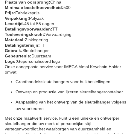
Plaats van oorsprong:
China
Minimale bestelhoeveelheid:
500
Prijs:
Fabrieksprijs
Verpakking:
Polyzak
Levertijd:
45 tot 55 dagen
Betalingsvoorwaarden:
TT
Toeleveringskracht:
Vervaardiging
Materiaal:
Zinklegering
Betalingstermijn:
TT
Gebruik:
Sleutelhanger
Gebeurtenis:
Duurzaam
Logo:
Gepersonaliseerd logo
Onze aangepaste service voor IMEGA Metal Keychain Holder
omvat:
Groothandelssleutelhangers voor bulkbestellingen
Ontwerp en productie van ijzeren sleutelhangercontainer
Aanpassing van het ontwerp van de sleutelhanger volgens
uw voorkeuren
Met onze maatwerk service, kunt u een unieke en ontwerper
sleutelhanger die uw merk of persoonlijke stijl
vertegenwoordigt.het waarborgen van duurzaamheid en