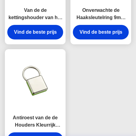
Van de de
Onverwachte de
kettingshouder van het
Haaksleutelring 9mm
rechthoekmetaal de
van het riemmetaal Zeer
Zeer belangrijke van de
Vind de beste prijs
Vind de beste prijs
belangrijke de
de Lasergravure Gift
Houdersherinneringen
van de het
van het Dikte Heldere
Canvasherinnering
Canvas
Antiroest van de de
Houders Kleurrijk
Onverwacht Haak van