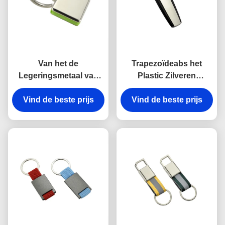
Van het de
Trapezoïdeabs het
Legeringsmetaal van
Plastic Zilveren
het haakzink van de de
Galvaniseren van
kettingshouder Zeer
Vind de beste prijs
Vind de beste prijs
Keychains van de
belangrijke
Metaal Zeer belangrijke
Onverwachte Antiroest
Houder
Gegraveerde het
Metaalsleutelringen