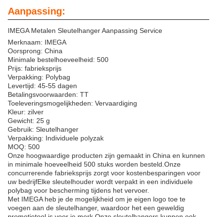
Aanpassing:
IMEGA Metalen Sleutelhanger Aanpassing Service
Merknaam: IMEGA
Oorsprong: China
Minimale bestelhoeveelheid: 500
Prijs: fabrieksprijs
Verpakking: Polybag
Levertijd: 45-55 dagen
Betalingsvoorwaarden: TT
Toeleveringsmogelijkheden: Vervaardiging
Kleur: zilver
Gewicht: 25 g
Gebruik: Sleutelhanger
Verpakking: Individuele polyzak
MOQ: 500
Onze hoogwaardige producten zijn gemaakt in China en kunnen
in minimale hoeveelheid 500 stuks worden besteld.Onze
concurrerende fabrieksprijs zorgt voor kostenbesparingen voor
uw bedrijfElke sleutelhouder wordt verpakt in een individuele
polybag voor bescherming tijdens het vervoer.
Met IMEGA heb je de mogelijkheid om je eigen logo toe te
voegen aan de sleutelhanger, waardoor het een geweldig
promotietool is voor je merk.Onze sleutelhangers kunnen ook