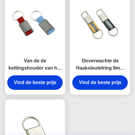
Metaalsleutelringen
Van de de
Onverwachte de
kettingshouder van het
Haaksleutelring 9mm
rechthoekmetaal de
van het riemmetaal Zeer
Zeer belangrijke van de
Vind de beste prijs
Vind de beste prijs
belangrijke de
de Lasergravure Gift
Houdersherinneringen
van de het
van het Dikte Heldere
Canvasherinnering
Canvas