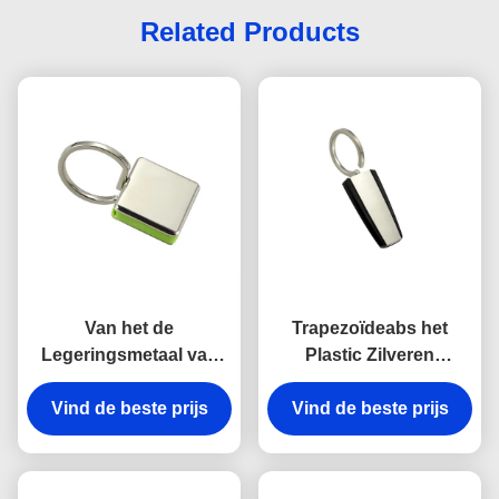
Related Products
Van het de
Trapezoïdeabs het
Legeringsmetaal van
Plastic Zilveren
het haakzink van de de
Galvaniseren van
kettingshouder Zeer
Vind de beste prijs
Vind de beste prijs
Keychains van de
belangrijke
Metaal Zeer belangrijke
Onverwachte Antiroest
Houder
Gegraveerde het