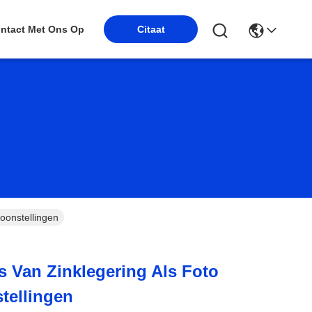
Citaat
ntact Met Ons Op
oonstellingen
s Van Zinklegering Als Foto
tellingen