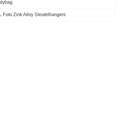
olybag
s
, 
Foto Zink Alloy Sleutelhangers