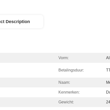
ct Description
Vorm:
Al
Betalingsduur:
T
Naam:
Me
Kenmerken:
D
Gewicht:
2