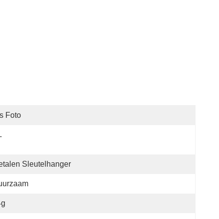
s Foto
T
talen Sleutelhanger
uurzaam
4g