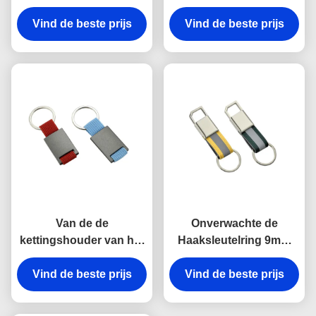
het haakzink van de de
Galvaniseren van
kettingshouder Zeer
Vind de beste prijs
Vind de beste prijs
Keychains van de
belangrijke
Metaal Zeer belangrijke
Onverwachte Antiroest
Houder
Gegraveerde het
Metaalsleutelringen
Van de de
Onverwachte de
kettingshouder van het
Haaksleutelring 9mm
rechthoekmetaal de
van het riemmetaal Zeer
Zeer belangrijke van de
Vind de beste prijs
Vind de beste prijs
belangrijke de
de Lasergravure Gift
Houdersherinneringen
van de het
van het Dikte Heldere