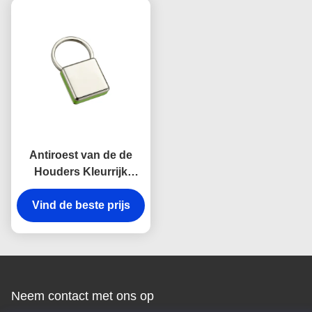
Canvasherinnering
Canvas
Antiroest van de de
Houders Kleurrijk
Onverwacht Haak van
Vind de beste prijs
de Metaal Zeer
belangrijk ketting Zeer
belangrijk de kettings
Vierkant Plastiek
Neem contact met ons op