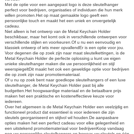
Met de optie voor een aangepast logo is deze sleutelhanger
perfect voor bedrijven, organisaties of individuen die hun merk
willen promoten.Het op maat gemaakte logo geeft een
persoonlijke touch en maakt het een uniek en onvergetelijk
cadeau.
Niet alleen is het ontwerp van de Metal Keychain Holder
beschikbaar, maar het komt ook in verschillende ontwerpen voor
verschillende stijlen en voorkeuren.Of u nu een eenvoudig en
klassiek ontwerp of iets meer opvallendEr is een optie voor jou.
Voor degenen die op zoek zijn naar maat sleutelkettingen, is de
Metal Keychain Holder de perfecte oplossing.u kunt uw eigen
unieke sleutelhanger maken die uw persoonlijkheid en stijl
weerspiegeltDit maakt het ook een geweldige optie voor bedrijven
die op zoek zijn naar promotiemateriaal.
Of u nu op zoek bent naar goedkope sleutelhangers of een luxe
sleutelhanger, de Metal Keychain Holder past bij alle
budgetten.Het hoogwaardige materiaal en de betaalbare prijs
maken het een praktische en kosteneffectieve keuze voor
iedereen.
Over het algemeen is de Metal Keychain Holder een veelzijdig en
functioneel product dat essentieel is voor iedereen die zijn
sleutels georganiseerd en stijlvol wil houden.De aanpasbare
opties maken het een perfect cadeau voor elke gelegenheid en
een uitstekend promotiemateriaal voor bedrijvenKoop vandaag
nog uw persoonlijke sleutelhangers en bewaar uw sleutels op één