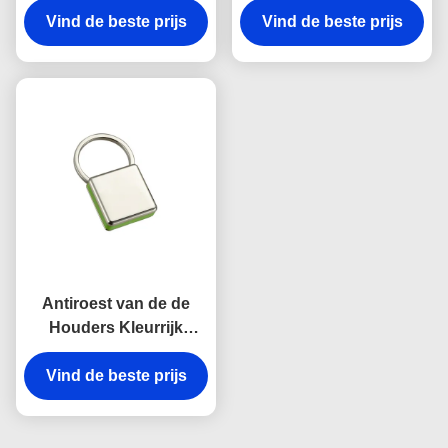
Zeer belangrijke van de
Vind de beste prijs
Vind de beste prijs
belangrijke de
de Lasergravure Gift
Houdersherinneringen
van de het
van het Dikte Heldere
Canvasherinnering
Canvas
Antiroest van de de
Houders Kleurrijk
Onverwacht Haak van
Vind de beste prijs
de Metaal Zeer
belangrijk ketting Zeer
belangrijk de kettings
Vierkant Plastiek