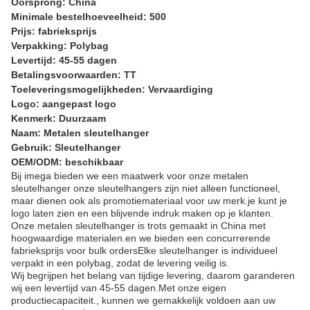
Oorsprong: China
Minimale bestelhoeveelheid: 500
Prijs: fabrieksprijs
Verpakking: Polybag
Levertijd: 45-55 dagen
Betalingsvoorwaarden: TT
Toeleveringsmogelijkheden: Vervaardiging
Logo: aangepast logo
Kenmerk: Duurzaam
Naam: Metalen sleutelhanger
Gebruik: Sleutelhanger
OEM/ODM: beschikbaar
Bij imega bieden we een maatwerk voor onze metalen
sleutelhanger onze sleutelhangers zijn niet alleen functioneel,
maar dienen ook als promotiemateriaal voor uw merk.je kunt je
logo laten zien en een blijvende indruk maken op je klanten.
Onze metalen sleutelhanger is trots gemaakt in China met
hoogwaardige materialen.en we bieden een concurrerende
fabrieksprijs voor bulk ordersElke sleutelhanger is individueel
verpakt in een polybag, zodat de levering veilig is.
Wij begrijpen het belang van tijdige levering, daarom garanderen
wij een levertijd van 45-55 dagen.Met onze eigen
productiecapaciteit., kunnen we gemakkelijk voldoen aan uw