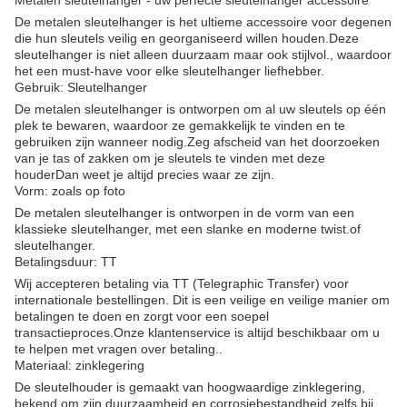
Metalen sleutelhanger - uw perfecte sleutelhanger accessoire
De metalen sleutelhanger is het ultieme accessoire voor degenen
die hun sleutels veilig en georganiseerd willen houden.Deze
sleutelhanger is niet alleen duurzaam maar ook stijlvol., waardoor
het een must-have voor elke sleutelhanger liefhebber.
Gebruik: Sleutelhanger
De metalen sleutelhanger is ontworpen om al uw sleutels op één
plek te bewaren, waardoor ze gemakkelijk te vinden en te
gebruiken zijn wanneer nodig.Zeg afscheid van het doorzoeken
van je tas of zakken om je sleutels te vinden met deze
houderDan weet je altijd precies waar ze zijn.
Vorm: zoals op foto
De metalen sleutelhanger is ontworpen in de vorm van een
klassieke sleutelhanger, met een slanke en moderne twist.of
sleutelhanger.
Betalingsduur: TT
Wij accepteren betaling via TT (Telegraphic Transfer) voor
internationale bestellingen. Dit is een veilige en veilige manier om
betalingen te doen en zorgt voor een soepel
transactieproces.Onze klantenservice is altijd beschikbaar om u
te helpen met vragen over betaling..
Materiaal: zinklegering
De sleutelhouder is gemaakt van hoogwaardige zinklegering,
bekend om zijn duurzaamheid en corrosiebestandheid.zelfs bij