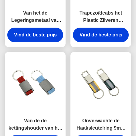
Van het de
Trapezoïdeabs het
Legeringsmetaal van
Plastic Zilveren
het haakzink van de de
Galvaniseren van
kettingshouder Zeer
Vind de beste prijs
Vind de beste prijs
Keychains van de
belangrijke
Metaal Zeer belangrijke
Onverwachte Antiroest
Houder
Gegraveerde het
Metaalsleutelringen
Van de de
Onverwachte de
kettingshouder van het
Haaksleutelring 9mm
rechthoekmetaal de
van het riemmetaal Zeer