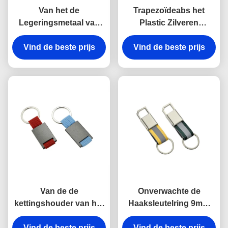
Van het de
Trapezoïdeabs het
Legeringsmetaal van
Plastic Zilveren
het haakzink van de de
Galvaniseren van
kettingshouder Zeer
Vind de beste prijs
Vind de beste prijs
Keychains van de
belangrijke
Metaal Zeer belangrijke
Onverwachte Antiroest
Houder
Gegraveerde het
Metaalsleutelringen
Van de de
Onverwachte de
kettingshouder van het
Haaksleutelring 9mm
rechthoekmetaal de
van het riemmetaal Zeer
Zeer belangrijke van de
Vind de beste prijs
Vind de beste prijs
belangrijke de