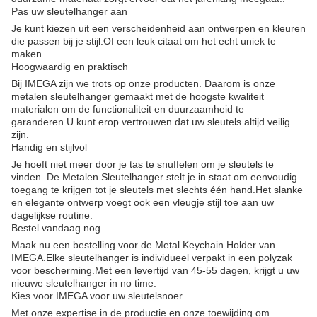
Pas uw sleutelhanger aan
Je kunt kiezen uit een verscheidenheid aan ontwerpen en kleuren
die passen bij je stijl.Of een leuk citaat om het echt uniek te
maken..
Hoogwaardig en praktisch
Bij IMEGA zijn we trots op onze producten. Daarom is onze
metalen sleutelhanger gemaakt met de hoogste kwaliteit
materialen om de functionaliteit en duurzaamheid te
garanderen.U kunt erop vertrouwen dat uw sleutels altijd veilig
zijn.
Handig en stijlvol
Je hoeft niet meer door je tas te snuffelen om je sleutels te
vinden. De Metalen Sleutelhanger stelt je in staat om eenvoudig
toegang te krijgen tot je sleutels met slechts één hand.Het slanke
en elegante ontwerp voegt ook een vleugje stijl toe aan uw
dagelijkse routine.
Bestel vandaag nog
Maak nu een bestelling voor de Metal Keychain Holder van
IMEGA.Elke sleutelhanger is individueel verpakt in een polyzak
voor bescherming.Met een levertijd van 45-55 dagen, krijgt u uw
nieuwe sleutelhanger in no time.
Kies voor IMEGA voor uw sleutelsnoer
Met onze expertise in de productie en onze toewijding om