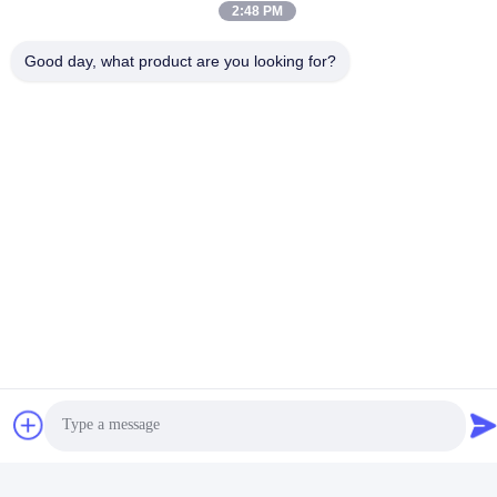
De Houder Van De Het Metaalsleutelring Van De Laser
2:48 PM
Good day, what product are you looking for?
De Houder Van De Het Metaalsleutelring Van Het Bamb
Ijzer Promotiemetaal Keychains
Related Products