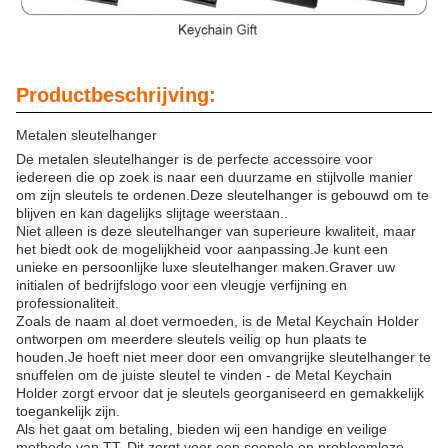
Productbeschrijving:
Metalen sleutelhanger
De metalen sleutelhanger is de perfecte accessoire voor
iedereen die op zoek is naar een duurzame en stijlvolle manier
om zijn sleutels te ordenen.Deze sleutelhanger is gebouwd om te
blijven en kan dagelijks slijtage weerstaan..
Niet alleen is deze sleutelhanger van superieure kwaliteit, maar
het biedt ook de mogelijkheid voor aanpassing.Je kunt een
unieke en persoonlijke luxe sleutelhanger maken.Graver uw
initialen of bedrijfslogo voor een vleugje verfijning en
professionaliteit.
Zoals de naam al doet vermoeden, is de Metal Keychain Holder
ontworpen om meerdere sleutels veilig op hun plaats te
houden.Je hoeft niet meer door een omvangrijke sleutelhanger te
snuffelen om de juiste sleutel te vinden - de Metal Keychain
Holder zorgt ervoor dat je sleutels georganiseerd en gemakkelijk
toegankelijk zijn.
Als het gaat om betaling, bieden wij een handige en veilige
methode van TT. Dit zorgt voor een soepele en probleemloze