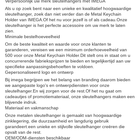
Verpersoonlijk uw merk sleutelhangers met IMEGA
Als u op zoek bent naar een unieke en kwalitatief hoogwaardige
sleutelhanger, zoek dan niet verder dan de Metal Keychain
Holder van IMEGA.Of het nu voor jezelf is of als cadeau.Onze
sleutelhanger is het perfecte accessoire om uw merk te laten
zien.
Minimale bestelhoeveelheid
Om de beste kwaliteit en waarde voor onze klanten te
garanderen, vereisen we een minimum orderhoeveelheid van
500 voor onze Metal Keychain Holder.Dit stelt ons in staat om u
concurrerende fabrieksprijzen te bieden en tegelijkertijd aan uw
specifieke aanpassingsbehoeften te voldoen.
Gepersonaliseerd logo en ontwerp
Bij imega begrijpen we het belang van branding daarom bieden
we aangepaste logo's en ontwerpdiensten voor onze
sleutelhanger.En wij zorgen voor de rest.Of het nu gaat om
cadeautjes of promotiemateriaal, onze sleutelhangers maken een
blijvende indruk.
Materiaal en vakmanschap
Onze metalen sleutelhanger is gemaakt van hoogwaardige
zinklegering, die duurzaamheid en langdurig gebruik
garandeert.een unieke en stijlvolle sleutelhanger creëren die
opvalt van de rest.
OEM/ODM-diensten beschikbaar