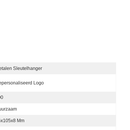
talen Sleutelhanger
personaliseerd Logo
00
uurzaam
5x105x8 Mm