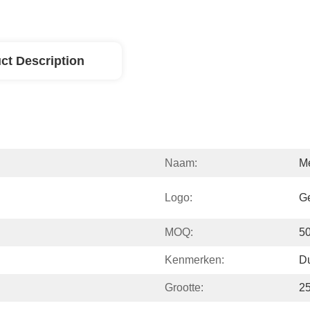
ct Description
Naam:
Me
Logo:
Ge
MOQ:
5
Kenmerken:
D
Grootte:
2