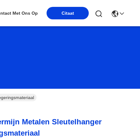
Citaat
ntact Met Ons Op
egeringsmateriaal
ermijn Metalen Sleutelhanger
ngsmateriaal