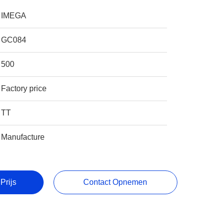
IMEGA
GC084
500
Factory price
TT
Manufacture
Prijs
Contact Opnemen