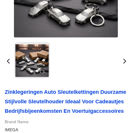
Zinklegeringen Auto Sleutelkettingen Duurzame
Stijlvolle Sleutelhouder Ideaal Voor Cadeautjes
Bedrijfsbijeenkomsten En Voertuigaccessoires
Brand Name:
IMEGA