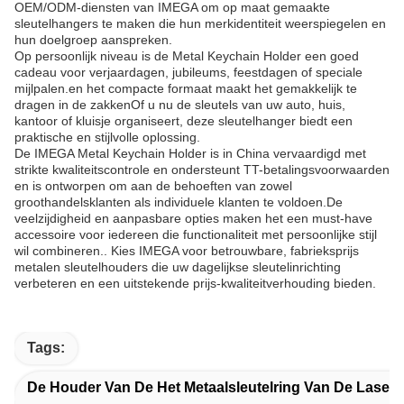
OEM/ODM-diensten van IMEGA om op maat gemaakte
sleutelhangers te maken die hun merkidentiteit weerspiegelen en
hun doelgroep aanspreken.
Op persoonlijk niveau is de Metal Keychain Holder een goed
cadeau voor verjaardagen, jubileums, feestdagen of speciale
mijlpalen.en het compacte formaat maakt het gemakkelijk te
dragen in de zakkenOf u nu de sleutels van uw auto, huis,
kantoor of kluisje organiseert, deze sleutelhanger biedt een
praktische en stijlvolle oplossing.
De IMEGA Metal Keychain Holder is in China vervaardigd met
strikte kwaliteitscontrole en ondersteunt TT-betalingsvoorwaarden
en is ontworpen om aan de behoeften van zowel
groothandelsklanten als individuele klanten te voldoen.De
veelzijdigheid en aanpasbare opties maken het een must-have
accessoire voor iedereen die functionaliteit met persoonlijke stijl
wil combineren.. Kies IMEGA voor betrouwbare, fabrieksprijs
metalen sleutelhouders die uw dagelijkse sleutelinrichting
verbeteren en een uitstekende prijs-kwaliteitverhouding bieden.
Tags:
De Houder Van De Het Metaalsleutelring Van De Laser