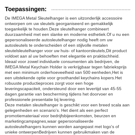
Toepassingen:
De IMEGA Metal Sleutelhanger is een uitzonderlijk accessoire
ontworpen om uw sleutels georganiseerd en gemakkelijk
toegankelijk te houden.Deze sleutelhanger combineert
duurzaamheid met een slanke en moderne esthetiek.Of u nu een
gepersonaliseerde autosleutelhanger nodig heeft om uw
autosleutels te onderscheiden of een stijlvolle metalen
sleutelsleutelhanger voor uw huis- of kantoorsleutels,Dit product
voldoet aan al uw behoeften met elegantie en praktischheid.
Ideaal voor zowel individuele consumenten als bedrijven, de
IMEGA Metal Keychain Holder is verkrijgbaar tegen fabrieksprijs
met een minimum orderhoeveelheid van 500 eenheden,Het is
een uitstekende optie voor groothandel keychains kopers.Het
robuuste productieproces zorgt voor een hoge
leveringscapaciteit, ondersteund door een levertijd van 45-55
dagen.garantie van bescherming tijdens het doorvoer en
professionele presentatie bij levering.
Deze metalen sleutelhanger is geschikt voor een breed scala aan
gelegenheden en scenario's. Het dient als een perfect
promotiemateriaal voor bedrijfsbijeenkomsten, beurzen en
marketingcampagnes,waar gepersonaliseerde
autosleutelhangers kunnen worden aangepast met logo's of
unieke ontwerpenBedrijven kunnen gebruikmaken van de