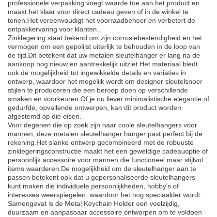
professionele verpakking voegt waarde toe aan het product en
maakt het klaar voor direct cadeau geven of in de winkel te
tonen.Het vereenvoudigt het voorraadbeheer en verbetert de
ontpakkervaring voor klanten..
Zinklegering staat bekend om zijn corrosiebestendigheid en het
vermogen om een gepolijst uiterlijk te behouden in de loop van
de tijd.Dit betekent dat uw metalen sleutelhanger er lang na de
aankoop nog nieuw en aantrekkelijk uitziet.Het materiaal biedt
ook de mogelijkheid tot ingewikkelde details en variaties in
ontwerp, waardoor het mogelijk wordt om designer sleutelsnoer
stijlen te produceren die een beroep doen op verschillende
smaken en voorkeuren.Of je nu liever minimalistische elegantie of
gedurfde, opvallende ontwerpen, kan dit product worden
afgestemd op die eisen.
Voor degenen die op zoek zijn naar coole sleutelhangers voor
mannen, deze metalen sleutelhanger hanger past perfect bij de
rekening.Het slanke ontwerp gecombineerd met de robuuste
zinklegeringsconstructie maakt het een geweldige cadeauoptie of
persoonlijk accessoire voor mannen die functioneel maar stijlvol
items waarderen.De mogelijkheid om de sleutelhanger aan te
passen betekent ook dat u gepersonaliseerde sleutelhangers
kunt maken die individuele persoonlijkheden, hobby's of
interesses weerspiegelen, waardoor het nog speciaalder wordt.
Samengevat is de Metal Keychain Holder een veelzijdig,
duurzaam en aanpasbaar accessoire ontworpen om te voldoen