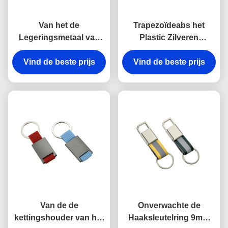
Van het de
Trapezoïdeabs het
Legeringsmetaal van
Plastic Zilveren
het haakzink van de de
Galvaniseren van
kettingshouder Zeer
Vind de beste prijs
Vind de beste prijs
Keychains van de
belangrijke
Metaal Zeer belangrijke
Onverwachte Antiroest
Houder
Gegraveerde het
Metaalsleutelringen
Van de de
Onverwachte de
kettingshouder van het
Haaksleutelring 9mm