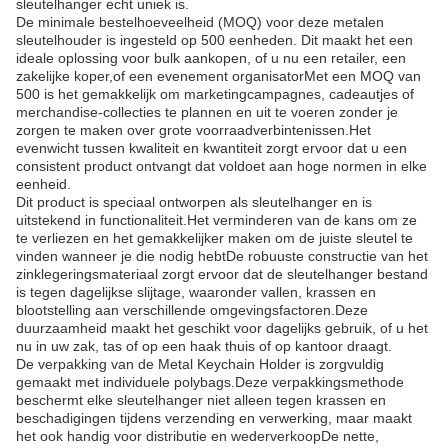
sleutelhanger echt uniek is.
De minimale bestelhoeveelheid (MOQ) voor deze metalen
sleutelhouder is ingesteld op 500 eenheden. Dit maakt het een
ideale oplossing voor bulk aankopen, of u nu een retailer, een
zakelijke koper,of een evenement organisatorMet een MOQ van
500 is het gemakkelijk om marketingcampagnes, cadeautjes of
merchandise-collecties te plannen en uit te voeren zonder je
zorgen te maken over grote voorraadverbintenissen.Het
evenwicht tussen kwaliteit en kwantiteit zorgt ervoor dat u een
consistent product ontvangt dat voldoet aan hoge normen in elke
eenheid.
Dit product is speciaal ontworpen als sleutelhanger en is
uitstekend in functionaliteit.Het verminderen van de kans om ze
te verliezen en het gemakkelijker maken om de juiste sleutel te
vinden wanneer je die nodig hebtDe robuuste constructie van het
zinklegeringsmateriaal zorgt ervoor dat de sleutelhanger bestand
is tegen dagelijkse slijtage, waaronder vallen, krassen en
blootstelling aan verschillende omgevingsfactoren.Deze
duurzaamheid maakt het geschikt voor dagelijks gebruik, of u het
nu in uw zak, tas of op een haak thuis of op kantoor draagt.
De verpakking van de Metal Keychain Holder is zorgvuldig
gemaakt met individuele polybags.Deze verpakkingsmethode
beschermt elke sleutelhanger niet alleen tegen krassen en
beschadigingen tijdens verzending en verwerking, maar maakt
het ook handig voor distributie en wederverkoopDe nette,